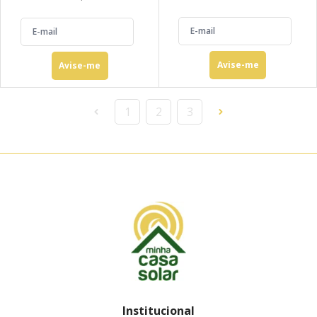
Avise-me
Avise-me
1
2
3
Institucional