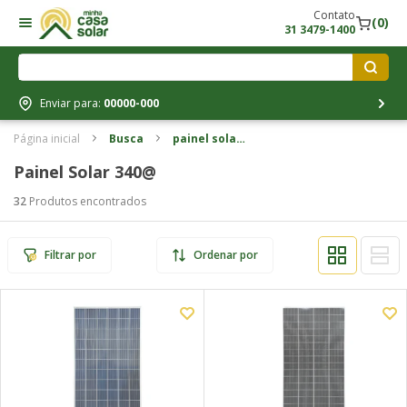
Contato
(0)
31 3479-1400
Enviar para:
00000-000
Página inicial
Busca
painel solar
340@
Painel Solar 340@
32
Produtos encontrados
Filtrar por
Ordenar por