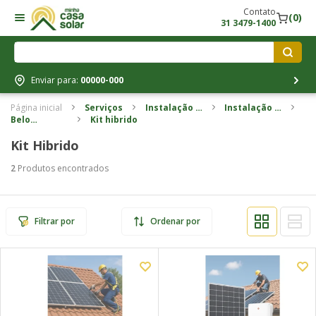
Contato
(0)
31 3479-1400
Enviar para:
00000-000
Página inicial
Serviços
Instalação e
Instalação e
Belo
Kit hibrido
homologação
homologação
horizonte e
Kit Hibrido
região
2
Produtos encontrados
Filtrar por
Ordenar por