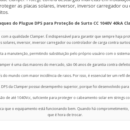
contra surtos 
oteger as placas solares, inversor, inversor carregador ou 
O plug facilita a m
tos.
próprio us
ques do Plugue DPS para Proteção de Surto CC 1040V 40kA C
A garantia da Clamp
anos de garan
 com a qualidade Clamper. É indispensável para garantir que sempre haja prot
O Brasil é o país do
s solares, inversor, inversor carregador ou controlador de carga contra surtos
isso, é essen
lita a manutenção, permitindo substituição pelo próprio usuário com o sistema
O Plugue P/ DPS 
desempenho superior,
lamper é uma das maiores do mercado, são 06 anos de garantia contra defeito
O refil de plug DPS 
ís do mundo com maior incidência de raios. Por isso, é essencial ter um refil 
proteger o cabeament
 DPS da Clamper possui desempenho superior, porque foi desenvolvido para su
Possui bandeirola n
nsão de até 1040Vcc, suficiente para proteger o cabeamento solar em strings 
está funcionando 
muda para vermelh
dica que o equipamento está funcionando bem. Quando há comprometimento, a
que é hora de trocar.
O Brasil é campeão mundi