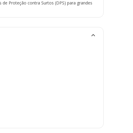
os de Proteção contra Surtos (DPS) para grandes
rificar o status de funcionamento do plug,
la na cor verde que indica se o equipamento está
 vida útil acaba, o indicador de status muda
izando a hora de trocar o plug.
PER Solar atua no mercado de soluções para
roeletrônicos, contra danos causados por raios e
 no segmento no Brasil, a empresa iniciou sua
projetos customizados de Dispositivos de
PS) para grandes indústrias e se tornou a marca
or especialistas do setor de energia.