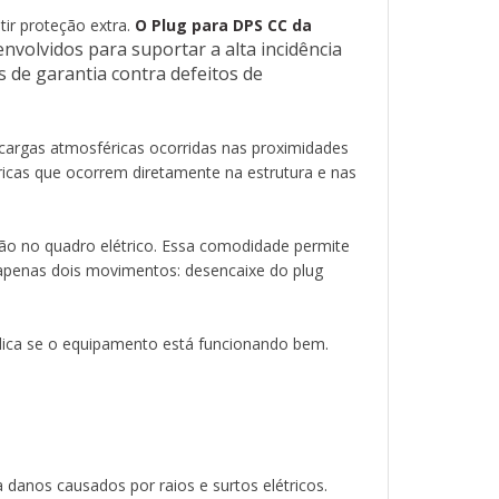
 de plug e garantir proteção extra.
ir proteção extra.
O Plug para DPS CC da
a Clamper foi desenvolvido para
volvidos para suportar a alta incidência
eira.
 de garantia contra defeitos de
rônicos foram desenvolvidos para
cia de surtos, mantendo longa vida útil. A
 uma das maiores do mercado, são 06 anos
escargas atmosféricas ocorridas nas proximidades
eitos de fabricação.
éricas que ocorrem diretamente na estrutura e nas
nível de proteção classe II. Isso significa que ele
ovocadas por descargas atmosféricas ocorridas
ção no quadro elétrico. Essa comodidade permite
létrica da edificação e da estrutura, ou seja,
 apenas dois movimentos: desencaixe do plug
as. Ele não protege descargas atmosféricas que
rutura e nas linhas elétricas da edificação.
ndica se o equipamento está funcionando bem.
do plug queimado em caso de dano por surto
cessidade de intervenção no quadro elétrico. Essa
conserto básico seja feito pelo próprio usuário,
 e de forma segura. São necessários apenas dois
o plug danificado e encaixe de um novo.
danos causados por raios e surtos elétricos.