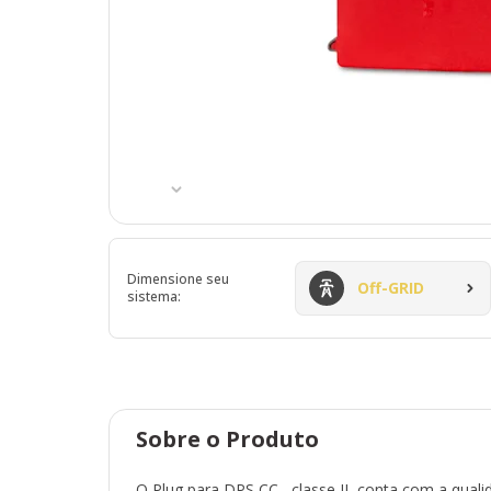
Dimensione seu
Off-GRID
sistema:
Sobre o Produto
O Plug para DPS CC , classe II, conta com a qual