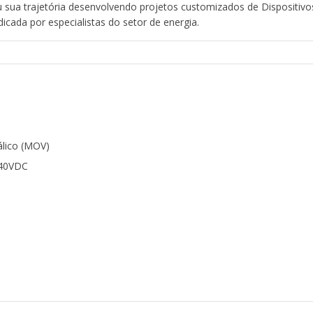
u sua trajetória desenvolvendo projetos customizados de Dispositiv
dicada por especialistas do setor de energia.
Também é muito simples ve
porque ele inclui bandeiro
funcionando bem. Quando a
para a cor vermelha, sinal
Sobre a marca
Fundada em 1991, a CLAM
álico (MOV)
proteção de circuitos elet
040VDC
surtos elétricos. Pioneira
trajetória desenvolvendo 
Proteção contra Surtos (D
mais utilizada e indicada p