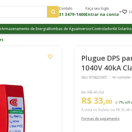
Contato
Faça seu login
L
31 3479-1400
Entrar na conta
r
Armazenamento de Energia
Bombas de Água
Inversor
Controlador
Kit Solar
Ins
es
Plugue DPS par
1040V 40kA C
SKU 970825607
Ver avaliações
de R$ 41,92
R$ 33,
00
(-7% off 
À vista no boleto ou
R$ 35,48
n
Formas de pagamento