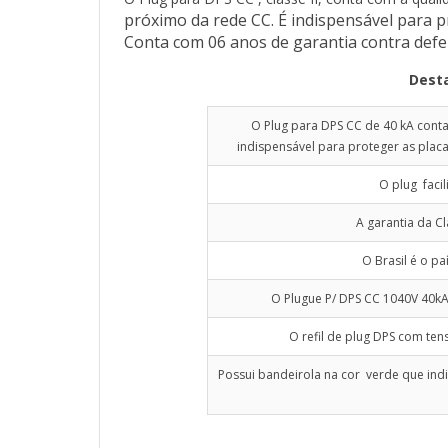
próximo da rede CC. É indispensável para pr
Conta com 06 anos de garantia contra defei
Desta
O Plug para DPS CC de 40 kA conta
indispensável para proteger as placa
O plug faci
A garantia da C
O Brasil é o pa
O Plugue P/ DPS CC 1040V 40kA
O refil de plug DPS com te
Possui bandeirola na cor verde que in