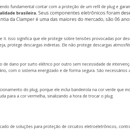
com a proteção de um refil
endo fundamental contar com a proteção de um refil de plug e garant
O Plug para DPS CC d
Seus componentes eletrônicos foram desen
lidade brasileira.
suportar a realidade brasil
antia da Clamper é uma das maiores do mercado, são 06 anos
Seus componentes elet
suportar a alta incidên
garantia da Clamper é
se II. Isso significa que ele protege sobre tensões provocadas por d
de garantia contra def
u seja, protege descargas indiretas. Ele não protege descargas atmosf
O refil para DPS CC possui 
protege sobre tensões pr
o de dano por surto elétrico por outro sem necessidade de interven
nas proximidades da linha e
suário, com o sistema energizado e de forma segura. São necessários
protege descargas indiret
ocorrem diretamente na est
cionamento do plug, porque ele inclui bandeirola na cor verde que i
uda para a cor vermelha, sinalizando a hora de trocar o plug.
É possível fazer a troca 
elétrico por outro sem ne
comodidade permite que o 
com o sistema energizado
movimentos: desencaixe d
 de soluções para proteção de circuitos eletroeletrônicos, contra 