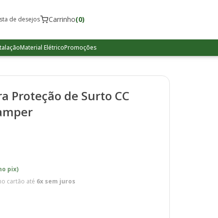
Carrinho
(0)
ista de desejos
talação
Material Elétrico
Promoções
a Proteção de Surto CC
lamper
no pix)
o cartão até
6x sem juros