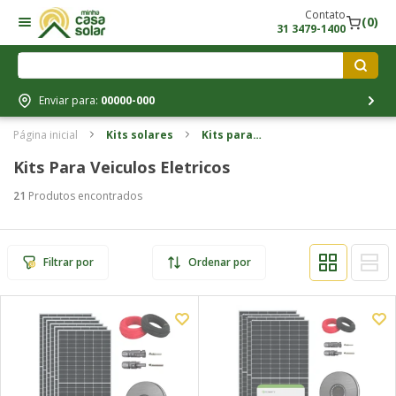
Contato
(0)
31 3479-1400
Enviar para:
00000-000
Página inicial
Kits solares
Kits para
veiculos
Kits Para Veiculos Eletricos
eletricos
21
Produtos encontrados
Filtrar por
Ordenar por