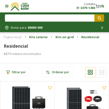
Contato
(0)
31 3479-1400
Enviar para:
00000-000
Página inicial
Kits solares
Kits on-grid
Residencial
Residencial
327
Produtos encontrados
Filtrar por
Ordenar por