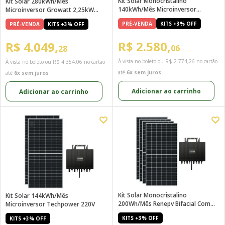
Kit Solar Monocristalino
Kit Solar 280kWh/Mês
140kWh/mês Microinversor
Microinversor Growatt 2,25kW
Growatt 220V
Monofásico 220V
PRÉ-VENDA
KITS +3% OFF
PRÉ-VENDA
KITS +3% OFF
R$ 2.580,
R$ 4.049,
06
28
À vista no boleto ou
R$ 2.774,26
no cartão
À vista no boleto ou
R$ 4.354,06
no cartão
até
6x sem juros
até
6x sem juros
Adicionar ao carrinho
Adicionar ao carrinho
Kit Solar Monocristalino
Kit Solar 144kWh/mês
200Wh/mês Renepv Bifacial Com
Microinversor Techpower 220V
Microinversor Techpower 2kW
KITS +3% OFF
KITS +3% OFF
220V