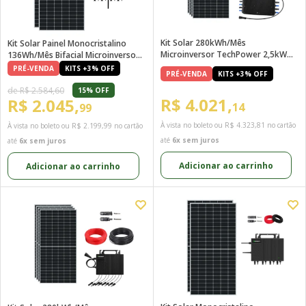
Kit Solar 280kWh/Mês
Kit Solar Painel Monocristalino
Microinversor TechPower 2,5kW
136Wh/mês Bifacial Microinversor
Monofásico 220V
Techpower 2kW 220V
PRÉ-VENDA
KITS +3% OFF
PRÉ-VENDA
KITS +3% OFF
de R$ 2.584,60
15% OFF
R$ 4.021,
R$ 2.045,
14
99
À vista no boleto ou
R$ 4.323,81
no cartão
À vista no boleto ou
R$ 2.199,99
no cartão
até
6x sem juros
até
6x sem juros
Adicionar ao carrinho
Adicionar ao carrinho