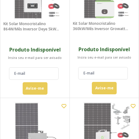
Kit Solar Monocristalino
Kit Solar Monocristalino
360kW/mês Inversor Growatt
864W/mês Inversor Deye 5kW
220V
220V
Produto Indisponível
Produto Indisponível
Insira seu e-mail para ser avisado
Insira seu e-mail para ser avisado
Avise-me
Avise-me