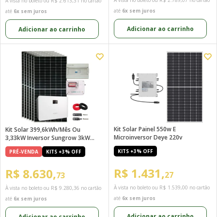
À vista no boleto ou
R$ 2.789,07
no cartão
À vista no boleto ou
R$ 2.613,31
no cartão
até
6x sem juros
até
6x sem juros
Adicionar ao carrinho
Adicionar ao carrinho
Kit Solar Painel 550w E
Kit Solar 399,6kWh/mês Ou
Microinversor Deye 220v
3,33kW Inversor Sungrow 3kW
220V
KITS +3% OFF
PRÉ-VENDA
KITS +3% OFF
R$ 1.431,
R$ 8.630,
27
73
À vista no boleto ou
R$ 1.539,00
no cartão
À vista no boleto ou
R$ 9.280,36
no cartão
até
6x sem juros
até
6x sem juros
Adicionar ao carrinho
Adicionar ao carrinho