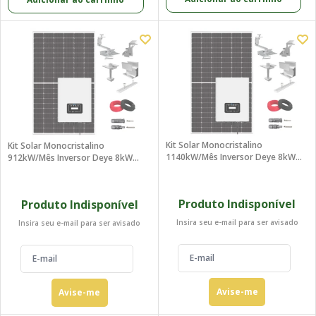
Kit Solar Monocristalino
Kit Solar Monocristalino
1140kW/mês Inversor Deye 8kW
912kW/mês Inversor Deye 8kW
220V
220V
Produto Indisponível
Produto Indisponível
Insira seu e-mail para ser avisado
Insira seu e-mail para ser avisado
Avise-me
Avise-me