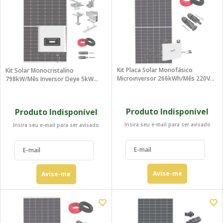
Kit Placa Solar Monofásico
Kit Solar Monocristalino
Microinversor 266kWh/mês 220V
798kW/mês Inversor Deye 5kW
FoxEss Painel
220V
Produto Indisponível
Produto Indisponível
Insira seu e-mail para ser avisado
Insira seu e-mail para ser avisado
Avise-me
Avise-me