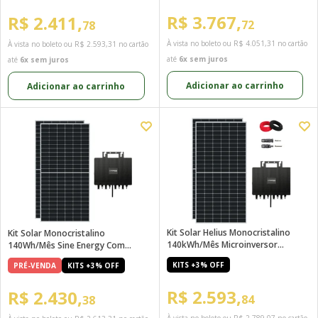
R$ 3.767,
R$ 2.411,
72
78
À vista no boleto ou
R$ 4.051,31
no cartão
À vista no boleto ou
R$ 2.593,31
no cartão
até
6x sem juros
até
6x sem juros
Adicionar ao carrinho
Adicionar ao carrinho
Kit Solar Helius Monocristalino
Kit Solar Monocristalino
140kWh/mês Microinversor
140Wh/mês Sine Energy Com
Techpower 220V
Microinversor Techpower 2kW
KITS +3% OFF
PRÉ-VENDA
KITS +3% OFF
220V
R$ 2.593,
R$ 2.430,
84
38