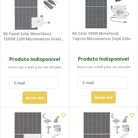
Kit Solar 590W Monofacial
Kit Painel Solar Monofásico
Topcon Microinversor Deye 220v
1200W 220V Microinversor FoxEss
Placa
Produto Indisponível
Produto Indisponível
Insira seu e-mail para ser avisado
Insira seu e-mail para ser avisado
Avise-me
Avise-me