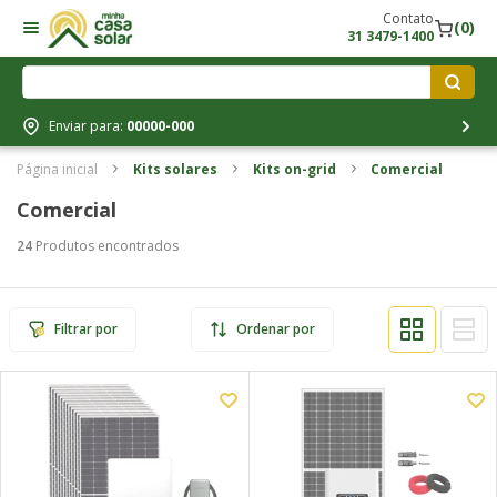
Contato
(0)
31 3479-1400
Enviar para:
00000-000
Página inicial
Kits solares
Kits on-grid
Comercial
Comercial
24
Produtos encontrados
Filtrar por
Ordenar por