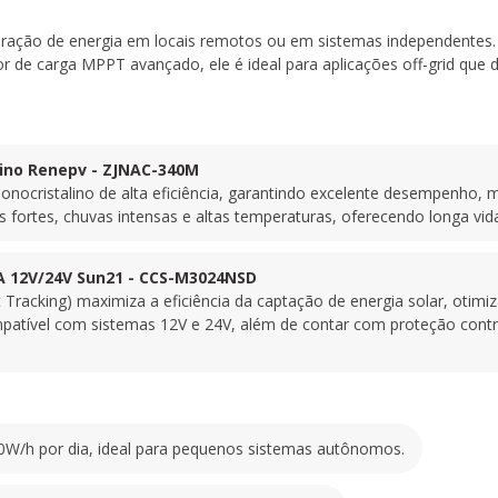
Cada painel é fabricado co
eficiência, garantindo e
 geração de energia em locais remotos ou em sistemas independentes.
baixa luminosidade. Com de
dor de carga MPPT avançado, ele é ideal para aplicações off-grid que
chuvas intensas e altas te
1 unidade
-
Controlador de Carga 
lino Renepv - ZJNAC-340M
 monocristalino de alta eficiência, garantindo excelente desempenho
Este controlador MPPT (M
 fortes, chuvas intensas e altas temperaturas, oferecendo longa vida 
eficiência da captação de
baterias em até 30% em 
com sistemas 12V e 24V, 
A 12V/24V Sun21 - CCS-M3024NSD
circuito, sobrecarga e su
racking) maximiza a eficiência da captação de energia solar, otim
Características Princ
ível com sistemas 12V e 24V, além de contar com proteção contra 
Capacidade de Geraç
: Produção de até 680W
autônomos.
Alta Eficiência
: Painéis monocristal
0W/h por dia, ideal para pequenos sistemas autônomos.
área instalada.
Tecnologia MPPT