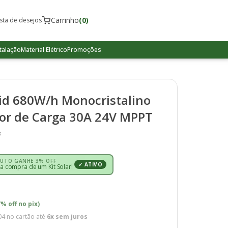
Carrinho
(0)
ista de desejos
talação
Material Elétrico
Promoções
grid 680W/h Monocristalino
or de Carga 30A 24V MPPT
s
UTO GANHE 3% OFF
✓ ATIVO
 compra de um Kit Solar!
7% off no pix)
04
no cartão até
6x sem juros