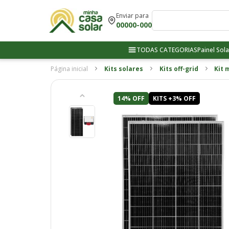
Enviar para
00000-000
TODAS CATEGORIAS
Painel Sola
Página inicial
Kits solares
Kits off-grid
Kit 
14% OFF
KITS +3% OFF