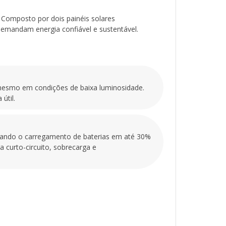
m células de silício monocristalino de alta
xcelente desempenho, mesmo em condições de
 Composto por dois painéis solares
sign resistente e durável, suporta ventos fortes,
 demandam energia confiável e sustentável.
mperaturas, oferecendo longa vida útil.
MPPT 30A 12V/24V Sun21 - CCS-M3024NSD
, mesmo em condições de baixa luminosidade.
aximum Power Point Tracking) maximiza a
útil.
 energia solar, otimizando o carregamento de
comparação com modelos PWM. Ele é compatível
além de contar com proteção contra curto-
peraquecimento.
izando o carregamento de baterias em até 30%
ipais
curto-circuito, sobrecarga e
ão
/h por dia, ideal para pequenos sistemas
inos que oferecem maior rendimento por