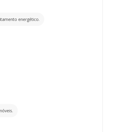
fica automaticamente o ponto de máxima
 o aproveitamento energético.
lidade
itamento energético.
lvidos para suportar condições climáticas
vável que reduz a dependência de fontes
ácil de instalar, com componentes
ualidade.
ntra surtos de tensão, garantindo
útil.
mpla gama de aplicações, desde
móveis.
emotas até sistemas móveis.
s off-grid em áreas sem acesso à rede