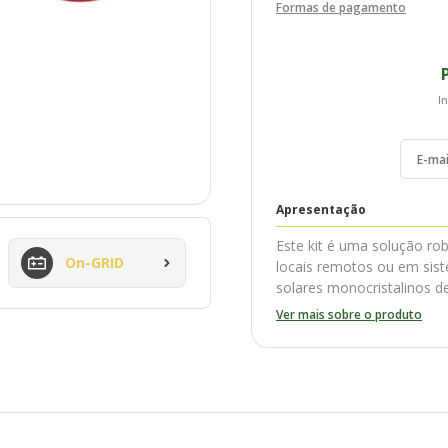
Formas de pagamento
In
Apresentação
Este kit é uma solução ro
On-GRID
locais remotos ou em sis
solares monocristalinos d
avançado, ele é ideal par
Ver mais sobre o produto
confiável e sustentável.
Composição do Kit
2 unidades
-
Painel Solar 340W Mono