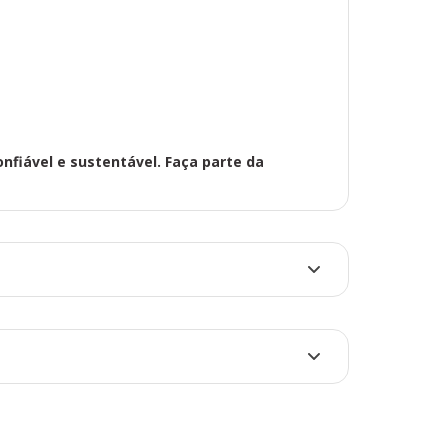
o, bombas d'água, pequenos
uipamentos eletrônicos.
rurais e comerciais de pequeno porte.
d 680W/h Monocristalino, você pode gerar sua
a eficiente, confiável e sustentável. Faça
r e aproveite os benefícios da energia limpa!
onfiável e sustentável. Faça parte da