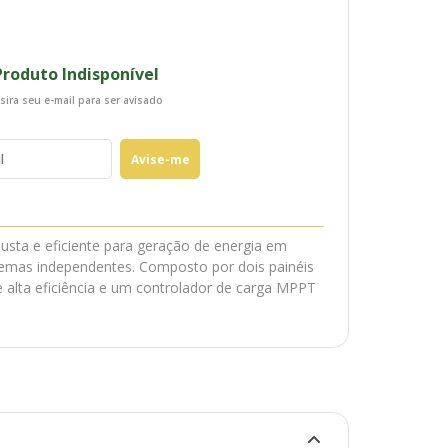
Produto Indisponível
sira seu e-mail para ser avisado
Avise-me
busta e eficiente para geração de energia em
temas independentes. Composto por dois painéis
e alta eficiência e um controlador de carga MPPT
a aplicações off-grid que demandam energia
cristalino Renepv - ZJNAC-340M