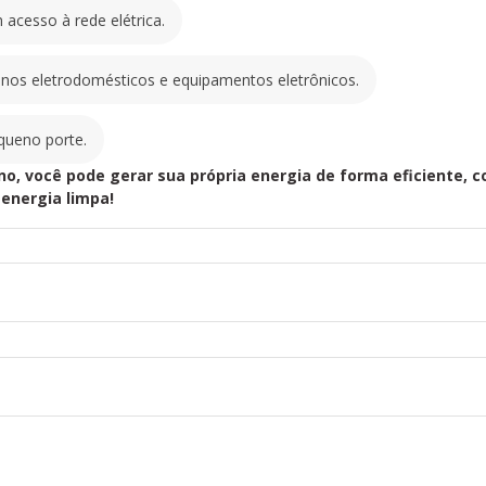
elétrica.
acesso à rede elétrica.
Sistemas de iluminaçã
eletrodomésticos e eq
Projetos residenciais, 
nos eletrodomésticos e equipamentos eletrônicos.
Com o Kit Solar Off-gri
própria energia de form
equeno porte.
parte da revolução sola
no, você pode gerar sua própria energia de forma eficiente, c
 energia limpa!