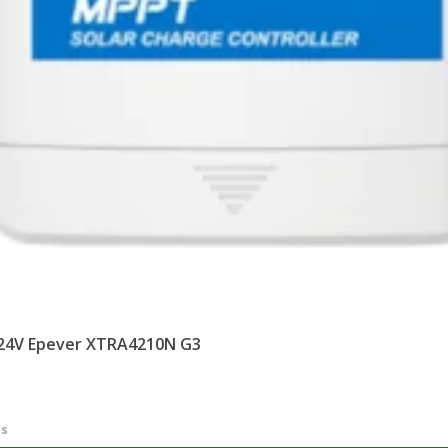
/24V Epever XTRA4210N G3
os