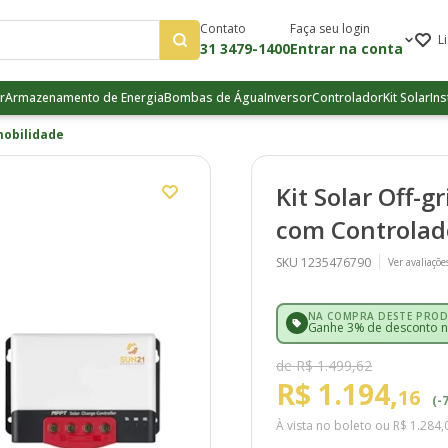
Contato
Faça seu login
L
31 3479-1400
Entrar na conta
r
Armazenamento de Energia
Bombas de Água
Inversor
Controlador
Kit Solar
Ins
mobilidade
Kit Solar Off-
com Controlad
SKU 1235476790
Ver avaliaçõe
NA COMPRA DESTE PROD
Ganhe 3% de desconto na
de R$ 1.499,62
R$ 1.194,
16
(-
À vista no boleto ou
R$ 1.284,