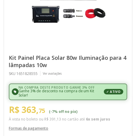
Kit Painel Placa Solar 80w Iluminação para 4
lâmpadas 10w
SKU 1651828555
Ver avaliações
NA COMPRA DESTE PRODUTO GANHE 3% OFF
Ganhe 3% de desconto na compra de um Kit
✓ ATIVO
Solar!
R$ 363,
75
(-7% off no pix)
À vista no boleto ou
R$ 391,13
no cartão até
6x sem juros
Formas de pagamento