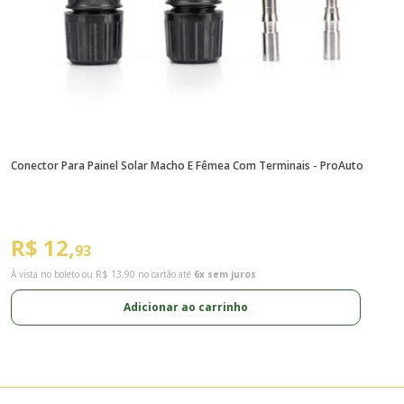
Conector Para Painel Solar Macho E Fêmea Com Terminais - ProAuto
C
de
R$ 12,
R
93
À vista no boleto ou
R$ 13,90
no cartão até
6x sem juros
À 
Adicionar ao carrinho