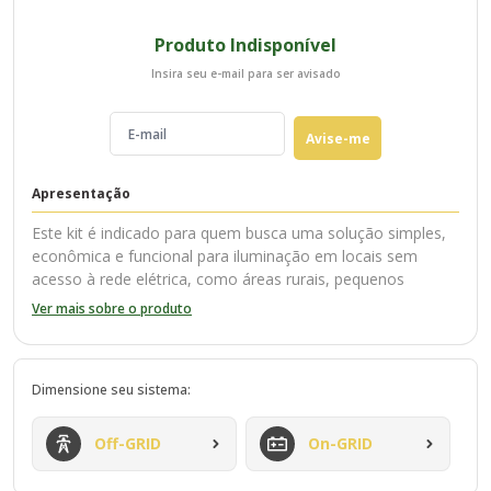
Produto Indisponível
Insira seu e-mail para ser avisado
Avise-me
Apresentação
Este kit é indicado para quem busca uma solução simples,
econômica e funcional para iluminação em locais sem
acesso à rede elétrica, como áreas rurais, pequenos
galpões, campings ou motorhomes. Composto por painel
Ver mais sobre o produto
solar monocristalino, controlador PWM e cabeamento, é
compatível com até 4 lâmpadas LED 12V de 10W cada.
Composição do Kit:
Dimensione seu sistema:
1 Painel Solar Monocristalino 80W
– Alta eficiência de captação solar mesmo em dias
parcialmente nublados. Ideal para manter o sistema
Off-GRID
On-GRID
carregado ao longo do dia.
1 Controlador de Carga PWM 30A 12V/24V Sun21 - CCS-