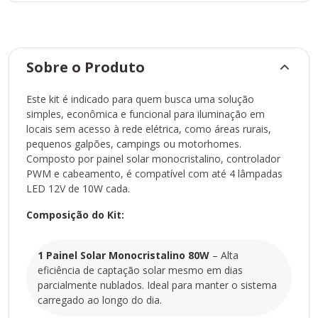
P3024
– Responsável por gerenciar a carga entre o painel e a
bateria (não inclusa), protegendo contra sobrecarga,
sobretensão e descarga excessiva.
Sobre o Produto
1 Par de Cabos Flexíveis Solar 6mm² (vermelho e
preto)
Este kit é indicado para quem busca uma solução
– Cabos resistentes e apropriados para aplicações
simples, econômica e funcional para iluminação em
fotovoltaicas, com isolamento especial para suportar raios
locais sem acesso à rede elétrica, como áreas rurais,
UV e intempéries.
pequenos galpões, campings ou motorhomes.
3 metros de Conector MC4
Composto por painel solar monocristalino, controlador
– Facilita a ligação entre o painel solar e o controlador de
PWM e cabeamento, é compatível com até 4 lâmpadas
forma segura e eficiente.
LED 12V de 10W cada.
Benefícios do Kit:
Suporta até 4 lâmpadas LED 12V de 10W (não inclusas)
Composição do Kit:
Ideal para projetos de iluminação em locais isolados
Sistema off-grid de fácil instalação
Compatível com baterias 12V (não inclusa)
1 Painel Solar Monocristalino 80W
– Alta
Baixo custo com excelente rendimento energético
eficiência de captação solar mesmo em dias
Este kit é uma opção prática e funcional para quem busca
parcialmente nublados. Ideal para manter o sistema
autonomia energética para pequenas cargas de iluminação.
carregado ao longo do dia.
Uma escolha ideal para quem deseja iniciar no universo da