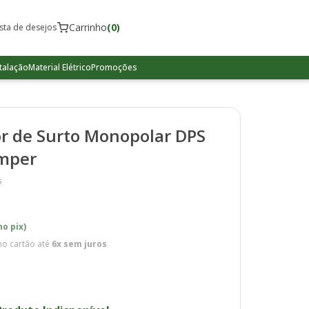
Carrinho
(0)
ista de desejos
talação
Material Elétrico
Promoções
tor de Surto Monopolar DPS
amper
s
no pix)
o cartão até
6x sem juros