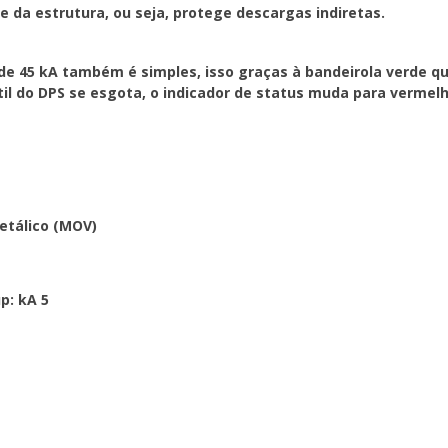
 e da estrutura, ou seja, protege descargas indiretas.
DPS se esgota, o indic
sinalizando a necessida
 de 45 kA também é simples, isso graças à bandeirola verde 
Especificações elétrica
l do DPS se esgota, o indicador de status muda para vermelho
Garantia: 06 anos cont
Tecnologia de proteção
Tempo de resposta típic
Máxima corrente de cur
Temperatura de operaçã
Grau de proteção: IP20
etálico (MOV)
Fixação: trilho padrão
Dimensões: 17,5 x 85,5 x 
p: kA 5