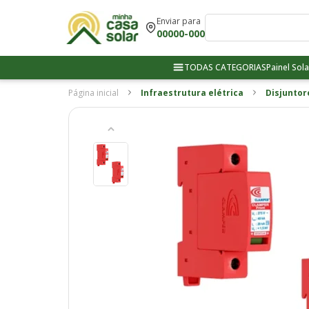
Enviar para
00000-000
TODAS CATEGORIAS
Painel Sola
Página inicial
Infraestrutura elétrica
Disjuntor