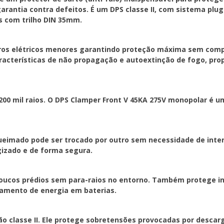
O Brasil recebe, diaria
rantia contra defeitos. É um DPS classe II, com sistema plug d
Clamper Front V 45KA 2
s com trilho DIN 35mm.
(anti-raio) que garante
Em caso de dano por su
ros elétricos menores garantindo proteção máxima sem comp
trocado por outro sem 
aracterísticas de não propagação e autoextinção de fogo, pr
elétrico. O próprio usuá
energizado e de forma 
Ideal para periferia d
00 mil raios. O DPS Clamper Front V 45KA 275V monopolar é um
para-raios no entorno.
solar conectadas na red
armazenamento de ener
queimado pode ser trocado por outro sem necessidade de inter
Este Clamper de 45KA po
gizado e de forma segura.
sobretensões provocad
nas proximidades da lin
 poucos prédios sem para-raios no entorno. Também protege i
seja, protege descargas
namento de energia em baterias.
Verificar o status de 
simples, isso graças à 
ão classe II. Ele protege sobretensões provocadas por descar
equipamento está funci