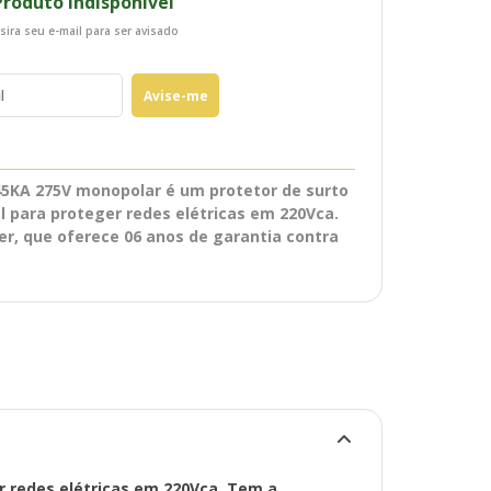
Produto Indisponível
sira seu e-mail para ser avisado
Avise-me
45KA 275V monopolar é um protetor de surto
el para proteger redes elétricas em 220Vca.
r, que oferece 06 anos de garantia contra
e II, com sistema plug de fácil troca e
nsado para caixas de distribuição menores
 disponível em quadros elétricos menores
áxima sem comprometer a funcionalidade
invólucro possui material com
 propagação e autoextinção de fogo,
lidade e segurança para o usuário.
r redes elétricas em 220Vca. Tem a