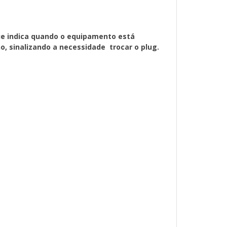
ador de status muda para vermelho,
de trocar o plug.
que indica quando o equipamento está
s
, sinalizando a necessidade trocar o plug.
ra defeitos
: Varistor de Óxido Metálico (MOV)
o: < 25
to sem fusível backup: kA 5
o: -40 ~ 70°C
 DIN 35mm
73 (L x A x P)