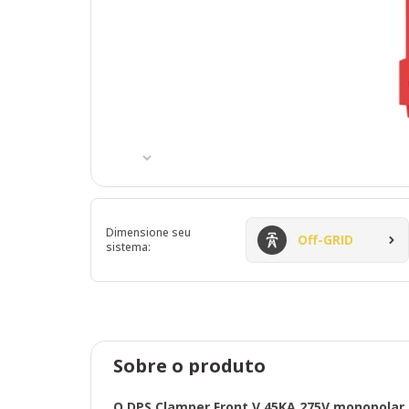
Dimensione seu
Off-GRID
sistema:
Sobre o produto
O DPS Clamper Front V 45KA 275V monopolar é