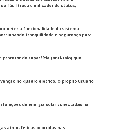
mente, uma média de 200 mil raios. O DPS
e fácil troca e indicador de status,
75V monopolar é um protetor de superfície
 que um sistema elétrico protegido.
rto elétrico, o plug queimado pode ser
rometer a funcionalidade do sistema
necessidade de intervenção no quadro
oporcionando tranquilidade e segurança para
rio realiza o reparo básico, com o sistema
segura.
e áreas urbanas, com poucos prédios sem
 protetor de superfície (anti-raio) que
 Também protege instalações de energia
e pública com inversor híbrido e
gia em baterias.
venção no quadro elétrico. O próprio usuário
ssui nível de proteção classe II. Ele protege
as por descargas atmosféricas ocorridas
ha elétrica da edificação e da estrutura, ou
nstalações de energia solar conectadas na
 indiretas.
funcionamento do DPS de 45 kA também é
bandeirola verde que indica quando o
gas atmosféricas ocorridas nas
onando corretamente. Quando a vida útil do