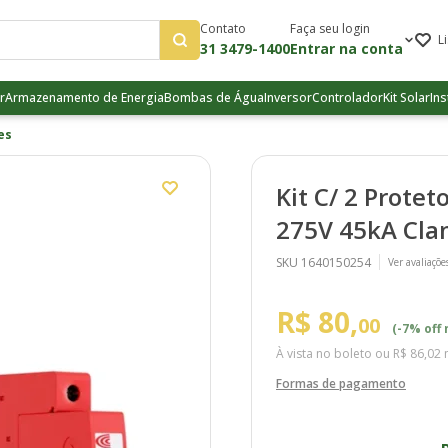
Contato
Faça seu login
L
31 3479-1400
Entrar na conta
r
Armazenamento de Energia
Bombas de Água
Inversor
Controlador
Kit Solar
Ins
es
Kit C/ 2 Prote
275V 45kA Cl
SKU 1640150254
Ver avaliaçõe
R$ 80,
00
(-7% off 
À vista no boleto ou
R$ 86,02
n
Formas de pagamento