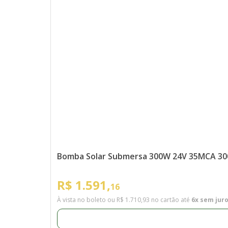
Bomba Solar Submersa 300W 24V 35MCA 300
R$ 1.591,
16
À vista no boleto ou
R$ 1.710,93
no cartão até
6x sem jur