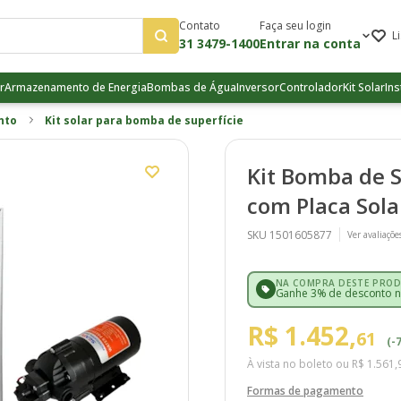
Contato
Faça seu login
L
31 3479-1400
Entrar na conta
r
Armazenamento de Energia
Bombas de Água
Inversor
Controlador
Kit Solar
Ins
nto
Kit solar para bomba de superfície
Kit Bomba de S
com Placa Sola
SKU 1501605877
Ver avaliaçõe
NA COMPRA DESTE PROD
Ganhe 3% de desconto na
R$ 1.452,
61
(-
À vista no boleto ou
R$ 1.561,
Formas de pagamento