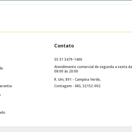
Contato
55 31 3479-1400
Atendimento comercial de segunda a sexta d
de
08:00 às 20:00
s
R. Um, 891 - Campina Verde,
arantia
Contagem - MG, 32152-002
s
ado