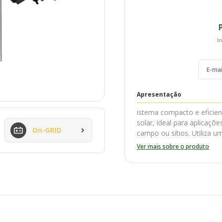
In
Apresentação
istema compacto e efici
solar, ideal para aplicaç
On-GRID
campo ou sítios. Utiliza 
diretamente por um painel
Ver mais sobre o produto
operações durante o dia.
Composição do Kit:
1 Placa Solar Monocris
– Alta performance de g
luminosidade. Energia suf
durante o dia.
1 Bomba de Superfície S