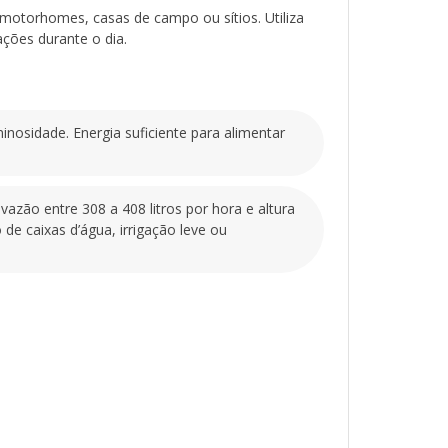
deal para uso com energia solar, com capacidade
motorhomes, casas de campo ou sítios. Utiliza
litros por hora e altura manométrica de até 70
ções durante o dia.
iciente e de fácil instalação, pode ser usada
as d’água, irrigação leve ou pressurização de
e elétrica.
osidade. Energia suficiente para alimentar
mbeamento de água em locais remotos
luz solar, sem necessidade de bateria (em dias
motorhomes, trailers, chácaras ou pequenos
zão entre 308 a 408 litros por hora e altura
de caixas d’água, irrigação leve ou
ão
da rede
a hídrica sustentável com baixo custo
 ao máximo a energia solar para fornecimento de