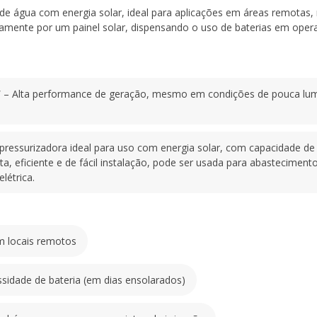
– Bomba pressurizadora i
 água com energia solar, ideal para aplicações em áreas remotas, 
de vazão entre 308 a 408 
amente por um painel solar, dispensando o uso de baterias em opera
metros (MCA). Compacta, ef
para abastecimento de caix
sistemas em locais sem red
Vantagens do Kit:
W
– Alta performance de geração, mesmo em condições de pouca lumin
Solução prática para bo
Funciona diretamente com 
ensolarados)
Ideal para aplicações em 
essurizadora ideal para uso com energia solar, com capacidade de va
projetos de irrigação
eficiente e de fácil instalação, pode ser usada para abastecimento 
Fácil transporte e instalaç
létrica.
Zero consumo de energia 
Esse kit oferece autonomi
operacional, aproveitando
água onde você precisar.
m locais remotos
sidade de bateria (em dias ensolarados)