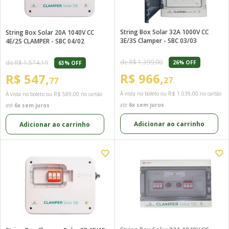
String Box Solar 32A 1000V CC
String Box Solar 20A 1040V CC
3E/3S Clamper - SBC 03/03
4E/2S CLAMPER - SBC 04/02
de R$ 1.399,00
de R$ 1.574,19
26% OFF
63% OFF
R$ 966,
R$ 547,
27
77
À vista no boleto ou
R$ 1.039,00
no cartão
À vista no boleto ou
R$ 589,00
no cartão
até
6x sem juros
até
6x sem juros
Adicionar ao carrinho
Adicionar ao carrinho