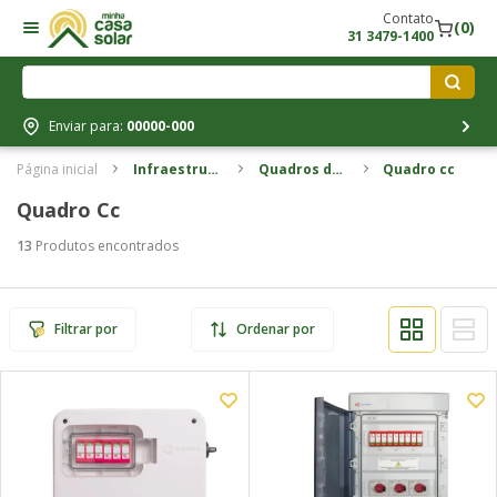
Contato
(0)
31 3479-1400
Enviar para:
00000-000
Página inicial
Infraestrutura
Quadros de
Quadro cc
elétrica
proteção
Quadro Cc
13
Produtos encontrados
Filtrar por
Ordenar por