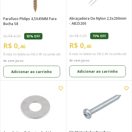
Abraçadeira De Nylon 2,5x200mm
Parafuso Philips 4,5X45MM Para
- AB25200
Bucha S8
de R$ 1,99
de R$ 6,99
75% OFF
93% OFF
R$ 0,
R$ 0,
46
46
À vista no boleto ou
R$ 0,49
no cartão até
À vista no boleto ou
R$ 0,49
no cartão até
6x sem juros
6x sem juros
Adicionar ao carrinho
Adicionar ao carrinho