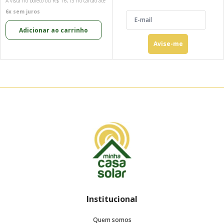
À vista no boleto ou
R$ 16,13
no cartão até
6x sem juros
Adicionar ao carrinho
Avise-me
Institucional
Quem somos