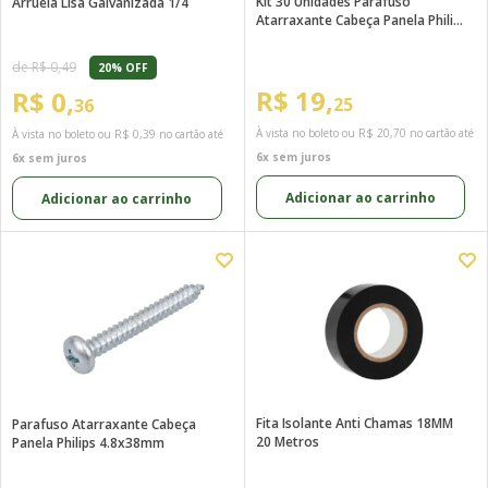
Kit 30 Unidades Parafuso
Arruela Lisa Galvanizada 1/4
Atarraxante Cabeça Panela Philips
4.8x38mm
de R$ 0,49
20% OFF
R$ 19,
R$ 0,
25
36
À vista no boleto ou
R$ 20,70
no cartão até
À vista no boleto ou
R$ 0,39
no cartão até
6x sem juros
6x sem juros
Adicionar ao carrinho
Adicionar ao carrinho
Fita Isolante Anti Chamas 18MM
Parafuso Atarraxante Cabeça
20 Metros
Panela Philips 4.8x38mm