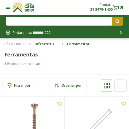
Contato
(0)
31 3479-1400
Enviar para:
00000-000
Página inicial
Infraestrutura
Ferramentas
elétrica
Ferramentas
8
Produtos encontrados
Filtrar por
Ordenar por