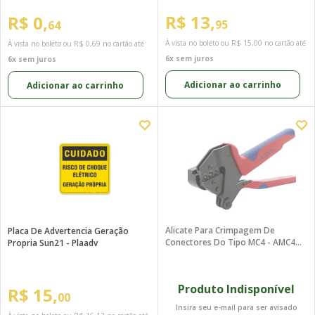
R$ 13,
R$ 0,
95
64
À vista no boleto ou
R$ 15,00
no cartão até
À vista no boleto ou
R$ 0,69
no cartão até
6x sem juros
6x sem juros
Adicionar ao carrinho
Adicionar ao carrinho
Alicate Para Crimpagem De
Placa De Advertencia Geração
Conectores Do Tipo MC4 - AMC4
Propria Sun21 - Plaadv
Rennsteig
Produto Indisponível
R$ 15,
00
Insira seu e-mail para ser avisado