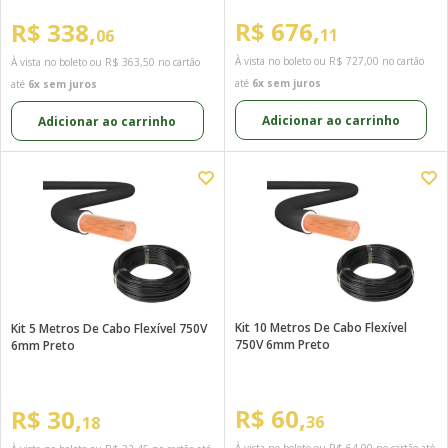
R$ 676,
R$ 338,
11
06
À vista no boleto ou
R$ 727,00
no cartão
À vista no boleto ou
R$ 363,50
no cartão
até
6x sem juros
até
6x sem juros
Adicionar ao carrinho
Adicionar ao carrinho
Kit 10 Metros De Cabo Flexível
Kit 5 Metros De Cabo Flexível 750V
750V 6mm Preto
6mm Preto
R$ 60,
R$ 30,
36
18