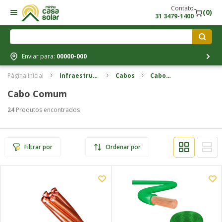
Contato
(0)
31 3479-1400
Enviar para:
00000-000
Página inicial
Infraestrutura
Cabos
Cabo
elétrica
comum
Cabo Comum
24
Produtos encontrados
Filtrar por
Ordenar por