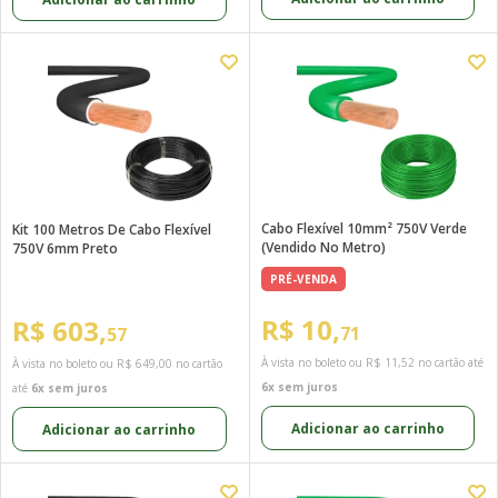
Cabo Flexível 10mm² 750V Verde
Kit 100 Metros De Cabo Flexível
(Vendido No Metro)
750V 6mm Preto
PRÉ-VENDA
R$ 10,
R$ 603,
71
57
À vista no boleto ou
R$ 11,52
no cartão até
À vista no boleto ou
R$ 649,00
no cartão
6x sem juros
até
6x sem juros
Adicionar ao carrinho
Adicionar ao carrinho