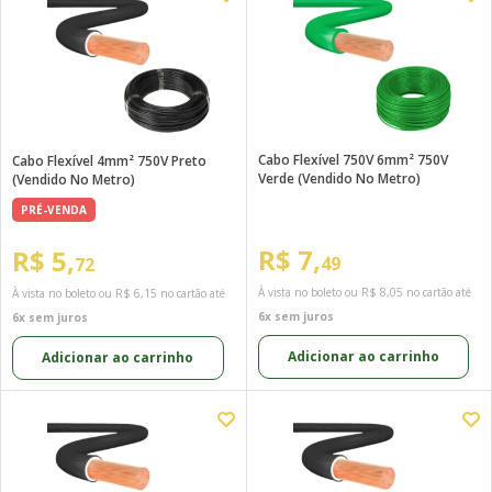
Cabo Flexível 750V 6mm² 750V
Cabo Flexível 4mm² 750V Preto
Verde (Vendido No Metro)
(Vendido No Metro)
PRÉ-VENDA
R$ 7,
R$ 5,
49
72
À vista no boleto ou
R$ 8,05
no cartão até
À vista no boleto ou
R$ 6,15
no cartão até
6x sem juros
6x sem juros
Adicionar ao carrinho
Adicionar ao carrinho