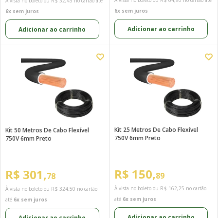
À vista no boleto ou
R$ 64,90
no cartão até
À vista no boleto ou
R$ 32,45
no cartão até
6x sem juros
6x sem juros
Adicionar ao carrinho
Adicionar ao carrinho
Kit 25 Metros De Cabo Flexível
Kit 50 Metros De Cabo Flexível
750V 6mm Preto
750V 6mm Preto
R$ 150,
R$ 301,
89
78
À vista no boleto ou
R$ 162,25
no cartão
À vista no boleto ou
R$ 324,50
no cartão
até
6x sem juros
até
6x sem juros
Adicionar ao carrinho
Adicionar ao carrinho