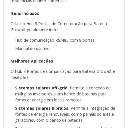
residenciais quanto comerciais.
energia.
Especificações Técnicas
Itens Inclusos
As especificações técnicas podem variar dependendo do
O kit do Hub 8 Portas de Comunicação para Bateria
modelo do hub, mas geralmente incluem:
Growatt geralmente inclui:
Protocolo de comunicação: RS/485 CAN HUB
Portas: 8 portas
Hub de comunicação RS/485 com 8 portas
Tensão de operação: 125V
Manual do usuário
Corrente de operação: 1,5A
Usos Mais Comuns
Melhores Aplicações
Monitoramento do sistema: Permite monitorar o
O Hub 8 Portas de Comunicação para Bateria Growatt é
desempenho de cada inversor e do banco de
ideal para:
baterias de forma centralizada.
Controle de carga: Permite controlar a carga e
Sistemas solares off-grid:
Permite a conexão de
descarga da bateria, otimizando o uso da energia
múltiplos inversores a um banco de baterias para
armazenada.
fornecer energia em locais remotos.
Expansão do sistema: Facilita a expansão do
Sistemas solares híbridos:
Permite a integração de
sistema solar, permitindo adicionar novos
fontes de energia renováveis, como painéis solares e
inversores à medida que a demanda aumenta.
geradores, com o banco de baterias.
Perguntas Frequentes