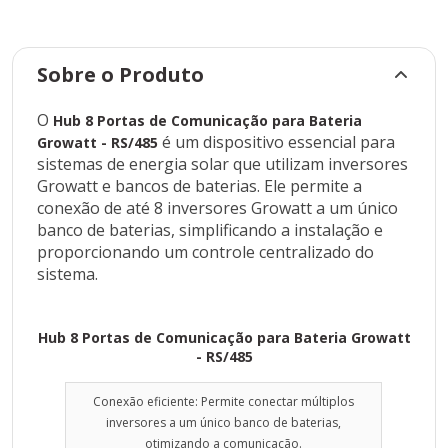
inversores a um único banco de baterias,
otimizando a comunicação.
Facilidade de instalação: Design compacto e
Sobre o Produto
intuitivo, facilitando a instalação e a manutenção.
Compatibilidade: Projetado especificamente para
O
Hub 8 Portas de Comunicação para Bateria
funcionar com inversores Growatt, garantindo
é um dispositivo essencial para
Growatt - RS/485
compatibilidade e confiabilidade.
sistemas de energia solar que utilizam inversores
Growatt e bancos de baterias. Ele permite a
Controle centralizado: Permite monitorar e
conexão de até 8 inversores Growatt a um único
controlar o sistema de forma centralizada,
banco de baterias, simplificando a instalação e
facilitando a gestão da energia.
proporcionando um controle centralizado do
Durabilidade: Construído com materiais de alta
sistema.
qualidade, garantindo longa vida útil mesmo em
condições adversas.
A Growatt é uma empresa líder mundial em soluções
Hub 8 Portas de Comunicação para Bateria Growatt
fotovoltaicas, reconhecida por sua tecnologia inovadora e
- RS/485
produtos de alta qualidade. A empresa oferece uma ampla
gama de inversores solares, sistemas de armazenamento
Conexão eficiente: Permite conectar múltiplos
de energia e outros componentes para sistemas
inversores a um único banco de baterias,
fotovoltaicos, atendendo tanto a clientes residenciais
otimizando a comunicação.