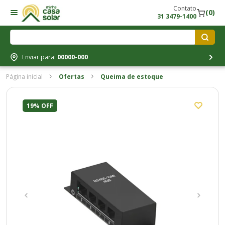
Contato
(0)
31 3479-1400
Enviar para:
00000-000
Página inicial
Ofertas
Queima de estoque
19% OFF