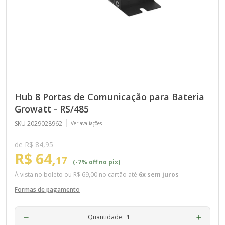
Hub 8 Portas de Comunicação para Bateria
Growatt - RS/485
SKU 2029028962
Ver avaliações
de R$ 84,95
R$ 64,
17
(-7% off no pix)
À vista no boleto ou
R$ 69,00
no cartão até
6x sem juros
Formas de pagamento
Quantidade: