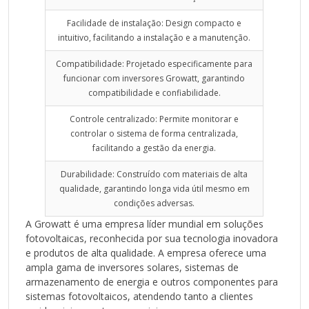
quanto comerciais.
Itens Inclusos
Facilidade de instalação: Design compacto e
intuitivo, facilitando a instalação e a manutenção.
O kit do Hub 8 Portas de Comunicação para Bateria
Growatt geralmente inclui:
Compatibilidade: Projetado especificamente para
Hub de comunicação RS/485 com 8 portas
funcionar com inversores Growatt, garantindo
Manual do usuário
compatibilidade e confiabilidade.
Melhores Aplicações
Controle centralizado: Permite monitorar e
O Hub 8 Portas de Comunicação para Bateria Growatt é
controlar o sistema de forma centralizada,
ideal para:
facilitando a gestão da energia.
Sistemas solares off-grid:
Permite a conexão de múltiplos inversores a um
Durabilidade: Construído com materiais de alta
banco de baterias para fornecer energia em locais
qualidade, garantindo longa vida útil mesmo em
remotos.
condições adversas.
Sistemas solares híbridos:
A Growatt é uma empresa líder mundial em soluções
Permite a integração de fontes de energia
fotovoltaicas, reconhecida por sua tecnologia inovadora
renováveis, como painéis solares e geradores, com
e produtos de alta qualidade. A empresa oferece uma
o banco de baterias.
ampla gama de inversores solares, sistemas de
Sistemas solares comerciais:
armazenamento de energia e outros componentes para
Ideal para instalações comerciais de grande porte
sistemas fotovoltaicos, atendendo tanto a clientes
que exigem alta capacidade de armazenamento de