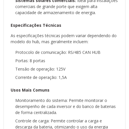
Sistemas solares comerciais:
Ideal para instalações
1.O hub é compatível com outros inversores
comerciais de grande porte que exigem alta
além dos Growatt?
capacidade de armazenamento de energia.
Não, o hub é projetado especificamente para
Especificações Técnicas
funcionar com inversores Growatt.
As especificações técnicas podem variar dependendo do
2.Qual a distância máxima entre o hub e os
modelo do hub, mas geralmente incluem:
inversores?
Protocolo de comunicação: RS/485 CAN HUB
A distância máxima varia dependendo do tipo de
Portas: 8 portas
cabo utilizado e das interferências
Tensão de operação: 125V
eletromagnéticas no ambiente. Consulte o manual
do usuário para obter informações mais precisas.
Corrente de operação: 1,5A
3.Como configurar o hub?
Usos Mais Comuns
A configuração do hub geralmente é feita através
Monitoramento do sistema: Permite monitorar o
do software de monitoramento do inversor
desempenho de cada inversor e do banco de baterias
Growatt. Consulte o manual do usuário para obter
de forma centralizada.
instruções detalhadas.
Controle de carga: Permite controlar a carga e
4.O hub requer manutenção?
descarga da bateria, otimizando o uso da energia