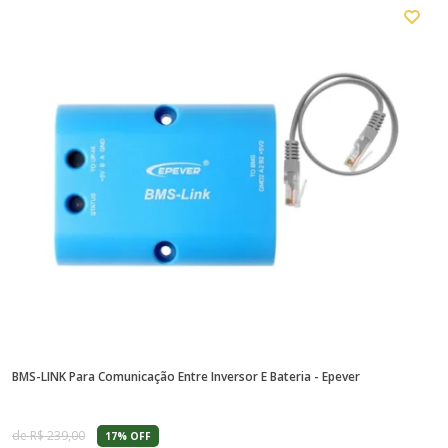
BMS-LINK Para Comunicação Entre Inversor E Bateria - Epever
KI
de R$ 239,00
17% OFF