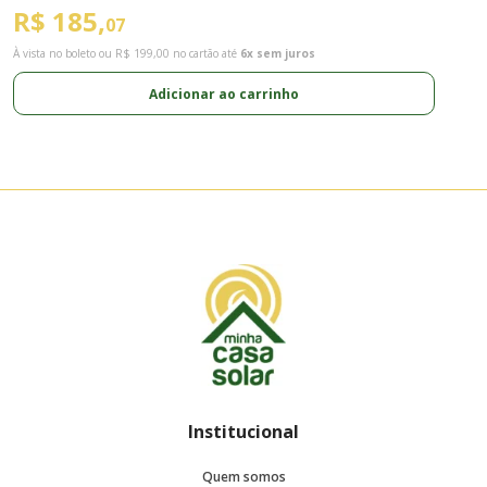
R$ 185,
R
07
À vista no boleto ou
R$ 199,00
no cartão até
6x sem juros
À 
Adicionar ao carrinho
Institucional
Quem somos