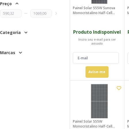
Preço
Painel Solar 555W Sunova
P
Monocristalino Half-Cell
M
(compatível 550w) - SS-555-
72MDH
Produto Indisponível
Categoria
Insira seu e-mail para ser
avisado
Marcas
Avise-me
Painel Solar 555W
P
Monocristalino Half-Cell
M