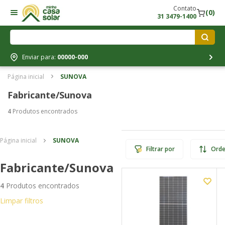
Contato
(0)
31 3479-1400
Enviar para:
00000-000
Página inicial
SUNOVA
Fabricante/sunova
4
Produtos encontrados
Página inicial
SUNOVA
Filtrar por
Orde
Fabricante/sunova
4
Produtos encontrados
Limpar filtros