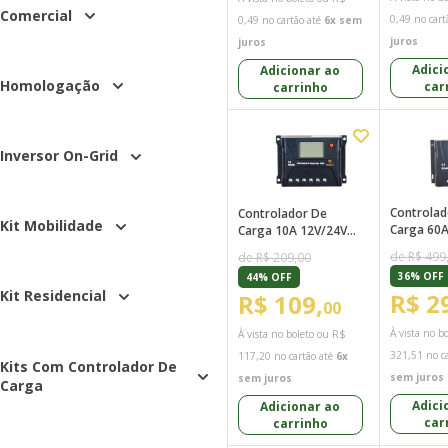
Comercial
0,49
no cart
0,49
no cartão até
6x sem
juros
juros
Adici
Adicionar ao
Homologação
car
carrinho
Inversor On-Grid
Controlad
Controlador De
Kit Mobilidade
Carga 60A
Carga 10A 12V/24V
PWM SUN2
PWM Sun21 - CCS-
de R$ 499
de R$ 209,00
P6024
P1024
36% OFF
44% OFF
Kit Residencial
R$ 2
R$ 109,
00
À vista no b
À vista no boleto ou
R$
321,51
no ca
117,20
no cartão até
6x
Kits Com Controlador De
sem juros
sem juros
Carga
Adici
Adicionar ao
car
carrinho