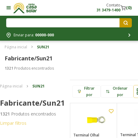
Contato
(0)
31 3479-1400
Enviar para:
00000-000
Página inicial
SUN21
Fabricante/sun21
1321
Produtos encontrados
Página inicial
SUN21
Filtrar
Ordenar
por
por
Fabricante/sun21
1321
Produtos encontrados
Limpar filtros
Terminal 
Terminal Olhal