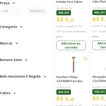
Cabo Flex
Isolado Para Cabos
Preço
Amarelo S
2,5mm A 5mm
de R$ 32,
de R$ 89,90
T6mm A
Amarelo
98% OFF
99% OFF
R$ 0,
R$ 0,
83
À vista no b
Categoria
À vista no boleto ou
R$
0,61
no cart
0,89
no cartão até
6x sem
juros
juros
Marcas
Adici
Adicionar ao
car
carrinho
Bateria Solar
Belo Horizonte E Região
Abraçadei
Parafuso Philips
2,5x200m
4,5X45MM Para Bucha
AB25200
S8
de R$ 1,9
de R$ 6,99
75% OFF
93% OFF
Cabos
R$ 0,
R$ 0,
46
À vista no b
À vista no boleto ou
R$