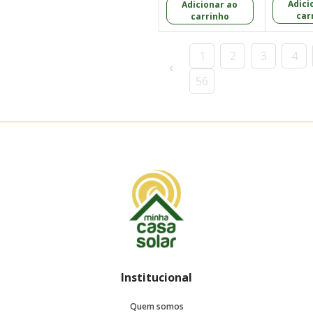
Adici
Adicionar ao
car
carrinho
1
2
3
4
56
Institucional
Quem somos