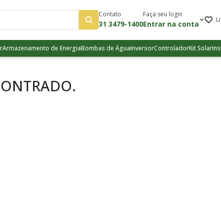
Contato
Faça seu login
L
31 3479-1400
Entrar na conta
r
Armazenamento de Energia
Bombas de Água
Inversor
Controlador
Kit Solar
Ins
CONTRADO.