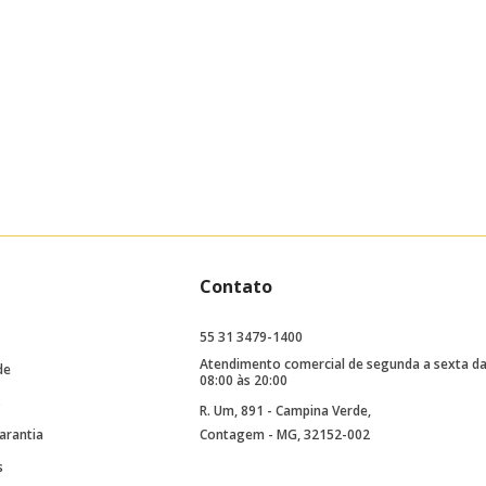
Contato
55 31 3479-1400
Atendimento comercial de segunda a sexta d
de
08:00 às 20:00
s
R. Um, 891 - Campina Verde,
arantia
Contagem - MG, 32152-002
s