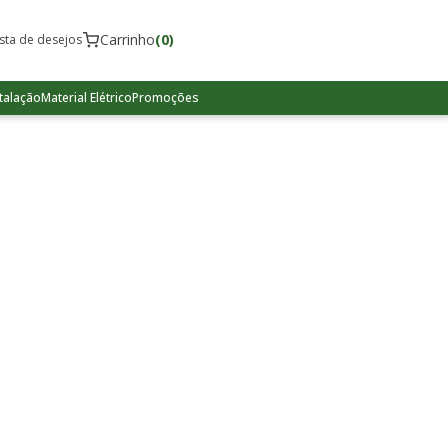
Carrinho
(0)
ista de desejos
talação
Material Elétrico
Promoções