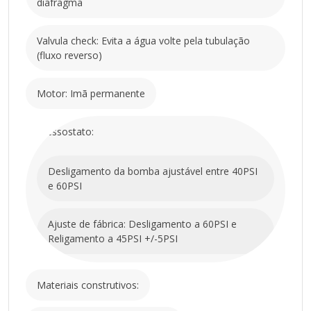
diafragma
60PSI
Ajuste de fábrica: Desligamento a 60PSI e
Religamento a 45PSI +/-5PSI
Valvula check: Evita a água volte pela tubulação
Materiais construtivos:
(fluxo reverso)
Partes plásticas: Polipropileno
Válvulas: EPDM
Motor: Imã permanente
Diafragma: Santoprene
Partes metálicas: Aço zincado
Pressostato:
Desligamento da bomba ajustável entre 40PSI
e 60PSI
Ajuste de fábrica: Desligamento a 60PSI e
Religamento a 45PSI +/-5PSI
Materiais construtivos: