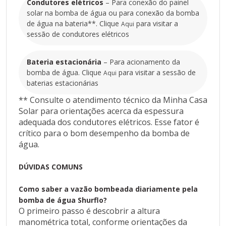
para visitar a sessão de módulos fotovoltaicos.
Condutores elétricos
– Para conexão do painel
Condutores elétricos
solar na bomba de água ou para conexão da bomba
– Para conexão do painel solar na bomba de água
de água na bateria**. Clique
para visitar a
Aqui
ou para conexão da bomba de água na bateria**.
sessão de condutores elétricos
Clique
Aqui
Bateria estacionária
– Para acionamento da
para visitar a sessão de condutores elétricos
bomba de água. Clique
para visitar a sessão de
Aqui
Bateria estacionária
baterias estacionárias
– Para acionamento da bomba de água. Clique
Aqui
** Consulte o atendimento técnico da Minha Casa
para visitar a sessão de baterias estacionárias
Solar para orientações acerca da espessura
** Consulte o atendimento técnico da Minha Casa
adequada dos condutores elétricos. Esse fator é
Solar para orientações acerca da espessura
crítico para o bom desempenho da bomba de
adequada dos condutores elétricos. Esse fator é
água.
crítico para o bom desempenho da bomba de água.
DÚVIDAS COMUNS
DÚVIDAS COMUNS
Como saber a vazão bombeada diariamente pela
bomba de água Shurflo?
Como saber a vazão bombeada diariamente
O primeiro passo é descobrir a altura
pela bomba de água Shurflo?
manométrica total, conforme orientações da