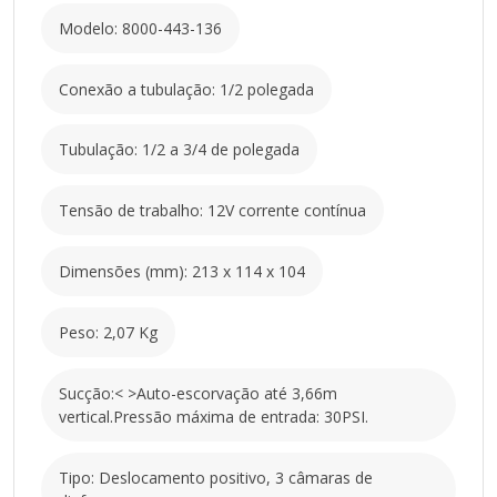
dos equipamentos.
Modelo: 8000-443-136
ESPECIFICAÇÕES DO PRODUTO
Conexão a tubulação: 1/2 polegada
Modelo: 8000-443-136
Tubulação: 1/2 a 3/4 de polegada
Conexão a tubulação: 1/2 polegada
Tubulação: 1/2 a 3/4 de polegada
Tensão de trabalho: 12V corrente contínua
Tensão de trabalho: 12V corrente contínua
Dimensões (mm): 213 x 114 x 104
Peso: 2,07 Kg
Dimensões (mm): 213 x 114 x 104
Sucção:< >Auto-escorvação até 3,66m
vertical.Pressão máxima de entrada: 30PSI.
Peso: 2,07 Kg
Tipo: Deslocamento positivo, 3 câmaras de
diafragma
Valvula check: Evita a água volte pela tubulação
Sucção:< >Auto-escorvação até 3,66m
(fluxo reverso)
vertical.Pressão máxima de entrada: 30PSI.
Motor: Imã permanente
Pressostato:
Tipo: Deslocamento positivo, 3 câmaras de
Desligamento da bomba ajustável entre 40PSI e