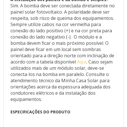
de calor também deve ser instalado quando o
Sim. A bomba deve ser conectada diretamente no
período de utilização da bomba for superior a 20
painel solar fotovoltaico. A polaridade deve ser
minutos por hora.
respeita, sob risco de queima dos equipamentos.
Sempre utilize cabos na cor vermelha para
A instalação dos painéis e da bomba é simples?
conexão do lado positivo (+) e na cor preta para
conexão do lado negativo (-). O módulo e a
Sim. A bomba deve ser conectada diretamente no
bomba devem ficar o mais próximo possível. O
painel solar fotovoltaico. A polaridade deve ser
painel deve ficar em um local sem sombras
respeita, sob risco de queima dos equipamentos.
orientado para a direção norte com inclinação de
Sempre utilize cabos na cor vermelha para conexão
acordo com a tabela disponível
Aqui
. Caso sejam
do lado positivo (+) e na cor preta para conexão do
utilizados mais de um módulo solar, deve-se
lado negativo (-). O módulo e a bomba devem ficar
conecta-los na bomba em paralelo. Consulte o
o mais próximo possível. O painel deve ficar em um
atendimento técnico da Minha Casa Solar para
local sem sombras orientado para a direção norte
orientações acerca da espessura adequada dos
com inclinação de acordo com a tabela disponível
condutores elétricos e da instalação dos
Aqui
equipamentos.
. Caso sejam utilizados mais de um módulo solar,
deve-se conecta-los na bomba em
ESPECIFICAÇÕES DO PRODUTO
paralelo. Consulte o atendimento técnico da Minha
Casa Solar para orientações acerca da espessura
adequada dos condutores elétricos e da instalação