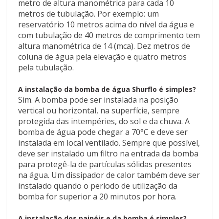
metro de altura manométrica para cada 10
captação de água e o topo da caixa de água. Depois,
metros de tubulação. Por exemplo: um
deve-se adicionar na conta o comprimento total da
reservatório 10 metros acima do nível da água e
tubulação na razão de 01 metro de altura
com tubulação de 40 metros de comprimento tem
manométrica para cada 10 metros de tubulação.
altura manométrica de 14 (mca). Dez metros de
Por exemplo: um reservatório 10 metros acima do
coluna de água pela elevação e quatro metros
nível da água e com tubulação de 40 metros de
pela tubulação.
comprimento tem altura manométrica de 14 (mca).
Dez metros de coluna de água pela elevação e
A instalação da bomba de água Shurflo é simples?
quatro metros pela tubulação.
Sim. A bomba pode ser instalada na posição
vertical ou horizontal, na superfície, sempre
A instalação da bomba de água Shurflo é
protegida das intempéries, do sol e da chuva. A
simples?
bomba de água pode chegar a 70°C e deve ser
instalada em local ventilado. Sempre que possível,
Sim. A bomba pode ser instalada na posição vertical
deve ser instalado um filtro na entrada da bomba
ou horizontal, na superfície, sempre protegida das
para protegê-la de partículas sólidas presentes
intempéries, do sol e da chuva. A bomba de água
na água. Um dissipador de calor também deve ser
pode chegar a 70°C e deve ser instalada em local
instalado quando o período de utilização da
ventilado. Sempre que possível, deve ser instalado
bomba for superior a 20 minutos por hora.
um filtro na entrada da bomba para protegê-la de
partículas sólidas presentes na água. Um dissipador
A instalação dos painéis e da bomba é simples?