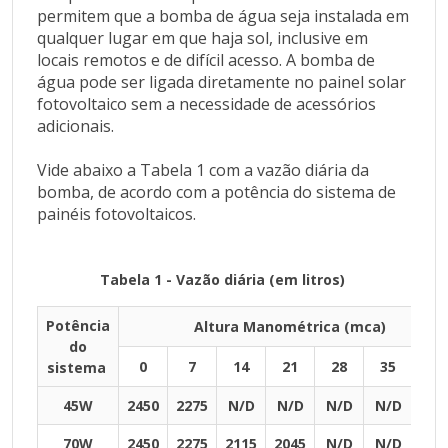
permitem que a bomba de água seja instalada em
21
qualquer lugar em que haja sol, inclusive em
28
locais remotos e de difícil acesso. A bomba de
35
água pode ser ligada diretamente no painel solar
42
fotovoltaico sem a necessidade de acessórios
adicionais.
45W
2450
Vide abaixo a Tabela 1 com a vazão diária da
2275
bomba, de acordo com a potência do sistema de
N/D
painéis fotovoltaicos.
N/D
N/D
Tabela 1 - Vazão diária (em litros)
N/D
N/D
Potência
Altura Manométrica (mca)
70W
do
0
7
14
21
28
35
42
sistema
2450
2275
45W
2450
2275
N/D
N/D
N/D
N/D
N/
2115
70W
2450
2275
2115
2045
N/D
N/D
N/