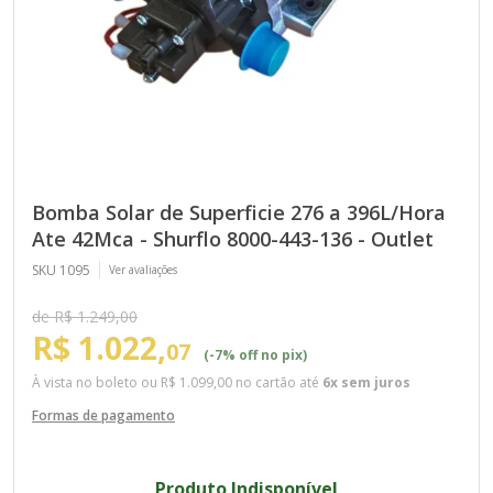
Bomba Solar de Superficie 276 a 396L/Hora
Ate 42Mca - Shurflo 8000-443-136 - Outlet
SKU 1095
Ver avaliações
de R$ 1.249,00
R$ 1.022,
07
(-7% off no pix)
À vista no boleto ou
R$ 1.099,00
no cartão até
6x sem juros
Formas de pagamento
Produto Indisponível