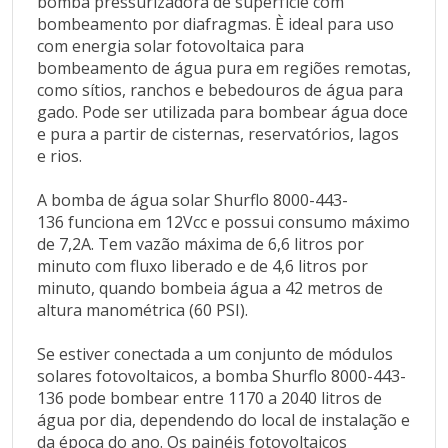
bomba pressurizadora de superfície com
por dia, dependendo do local de instalação e da
bombeamento por diafragmas. È ideal para uso
época do ano. Os painéis fotovoltaicos permitem
com energia solar fotovoltaica para
que a bomba de água seja instalada em qualquer
bombeamento de água pura em regiões remotas,
lugar em que haja sol, inclusive em locais remotos e
como sítios, ranchos e bebedouros de água para
de difícil acesso. A bomba de água pode ser ligada
gado. Pode ser utilizada para bombear água doce
diretamente no painel solar fotovoltaico sem a
e pura a partir de cisternas, reservatórios, lagos
necessidade de acessórios adicionais.
e rios.
Vide abaixo a Tabela 1 com a vazão diária da
A bomba de água solar Shurflo 8000-443-
bomba, de acordo com a potência do sistema de
136 funciona em 12Vcc e possui consumo máximo
painéis fotovoltaicos.
de 7,2A. Tem vazão máxima de 6,6 litros por
minuto com fluxo liberado e de 4,6 litros por
minuto, quando bombeia água a 42 metros de
Tabela 1 - Vazão diária (em litros)
altura manométrica (60 PSI).
Potência do sistema
Se estiver conectada a um conjunto de módulos
Altura Manométrica (mca)
solares fotovoltaicos, a bomba Shurflo 8000-443-
0
136 pode bombear entre 1170 a 2040 litros de
7
água por dia, dependendo do local de instalação e
14
da época do ano. Os painéis fotovoltaicos