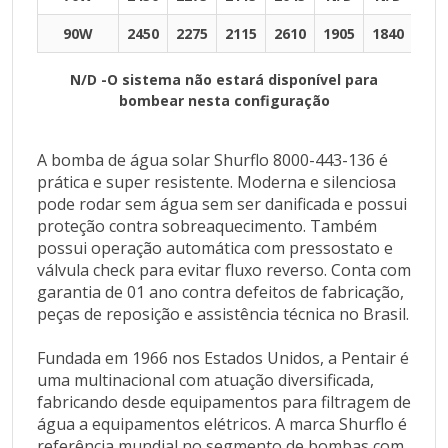
2045
N/D
90W
2450
2275
2115
2610
1905
1840
170
N/D
N/D -O sistema não estará disponível para
N/D
bombear nesta configuração
90W
2450
A bomba de água solar Shurflo 8000-443-136 é
2275
prática e super resistente. Moderna e silenciosa
2115
pode rodar sem água sem ser danificada e possui
2610
proteção contra sobreaquecimento. Também
1905
possui operação automática com pressostato e
válvula check para evitar fluxo reverso. Conta com
1840
garantia de 01 ano contra defeitos de fabricação,
1700
peças de reposição e assistência técnica no Brasil.
N/D -O sistema não estará disponível para bombear
nesta configuração
Fundada em 1966 nos Estados Unidos, a Pentair é
uma multinacional com atuação diversificada,
A bomba de água solar Shurflo 8000-443-136 é
fabricando desde equipamentos para filtragem de
prática e super resistente. Moderna e silenciosa
água a equipamentos elétricos. A marca Shurflo é
pode rodar sem água sem ser danificada e possui
referência mundial no segmento de bombas com