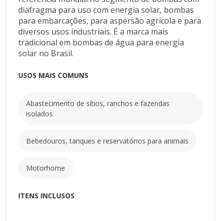
proteção contra sobreaquecimento. Também
diafragma para uso com energia solar, bombas
possui operação automática com pressostato e
para embarcações, para aspersão agrícola e para
válvula check para evitar fluxo reverso. Conta com
diversos usos industriais. É a marca mais
garantia de 01 ano contra defeitos de fabricação,
tradicional em bombas de água para energia
peças de reposição e assistência técnica no Brasil.
solar no Brasil.
Fundada em 1966 nos Estados Unidos, a Pentair é
USOS MAIS COMUNS
uma multinacional com atuação diversificada,
fabricando desde equipamentos para filtragem de
água a equipamentos elétricos. A marca Shurflo é
Abastecimento de sítios, ranchos e fazendas
referência mundial no segmento de bombas com
isolados
diafragma para uso com energia solar, bombas
para embarcações, para aspersão agrícola e para
Bebedouros, tanques e reservatórios para animais
diversos usos industriais. É a marca mais tradicional
em bombas de água para energia solar no Brasil.
Motorhome
USOS MAIS COMUNS
Abastecimento de sítios, ranchos e fazendas
ITENS INCLUSOS
isolados
Bebedouros, tanques e reservatórios para animais
Motorhome