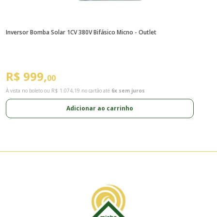
Inversor Bomba Solar 1CV 380V Bifásico Micno - Outlet
B
22
R$ 999,
R
00
À vista no boleto ou
R$ 1.074,19
no cartão até
6x sem juros
À 
Adicionar ao carrinho