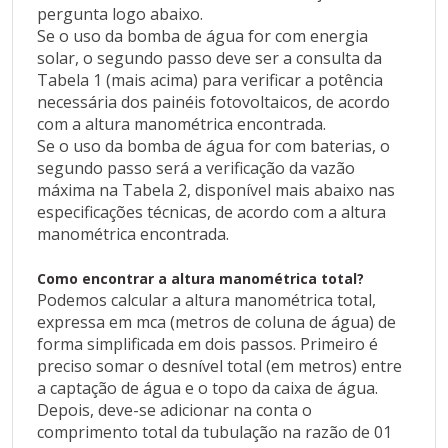
pergunta logo abaixo.
O primeiro passo é descobrir a altura manométrica
Se o uso da bomba de água for com energia
total, conforme orientações da pergunta logo
solar, o segundo passo deve ser a consulta da
abaixo.
Tabela 1 (mais acima) para verificar a potência
Se o uso da bomba de água for com energia solar,
necessária dos painéis fotovoltaicos, de acordo
o segundo passo deve ser a consulta da Tabela 1
com a altura manométrica encontrada.
(mais acima) para verificar a potência necessária
Se o uso da bomba de água for com baterias, o
dos painéis fotovoltaicos, de acordo com a altura
segundo passo será a verificação da vazão
manométrica encontrada.
máxima na Tabela 2, disponível mais abaixo nas
Se o uso da bomba de água for com baterias, o
especificações técnicas, de acordo com a altura
segundo passo será a verificação da vazão máxima
manométrica encontrada.
na Tabela 2, disponível mais abaixo nas
especificações técnicas, de acordo com a altura
Como encontrar a altura manométrica total?
manométrica encontrada.
Podemos calcular a altura manométrica total,
expressa em mca (metros de coluna de água) de
Como encontrar a altura manométrica total?
forma simplificada em dois passos. Primeiro é
preciso somar o desnível total (em metros) entre
Podemos calcular a altura manométrica total,
a captação de água e o topo da caixa de água.
expressa em mca (metros de coluna de água) de
Depois, deve-se adicionar na conta o
forma simplificada em dois passos. Primeiro é
comprimento total da tubulação na razão de 01
preciso somar o desnível total (em metros) entre a