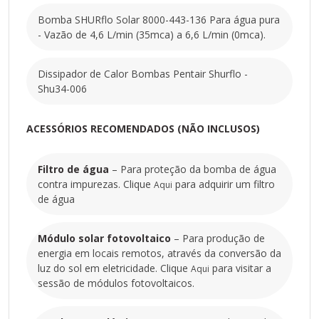
Bomba SHURflo Solar 8000-443-136 Para água pura
ITENS INCLUSOS
- Vazão de 4,6 L/min (35mca) a 6,6 L/min (0mca).
Dissipador de Calor Bombas Pentair Shurflo -
Bomba SHURflo Solar 8000-443-136 Para água pura
Shu34-006
- Vazão de 4,6 L/min (35mca) a 6,6 L/min (0mca).
Dissipador de Calor Bombas Pentair Shurflo -
Shu34-006
ACESSÓRIOS RECOMENDADOS (NÃO INCLUSOS)
ACESSÓRIOS RECOMENDADOS (NÃO INCLUSOS)
Filtro de água
Filtro de água
– Para proteção da bomba de água
contra impurezas. Clique
para adquirir um filtro
– Para proteção da bomba de água contra
Aqui
de água
impurezas. Clique
Aqui
para adquirir um filtro de água
Módulo solar fotovoltaico
– Para produção de
Módulo solar fotovoltaico
energia em locais remotos, através da conversão da
– Para produção de energia em locais remotos,
luz do sol em eletricidade. Clique
para visitar a
Aqui
através da conversão da luz do sol em eletricidade.
sessão de módulos fotovoltaicos.
Clique
Aqui