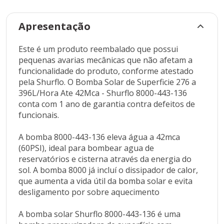
aquecimento
A bomba solar Shurflo 8000-443-136 é uma bomba
Apresentação
pressurizadora de superfície com bombeamento
por diafragmas. È ideal para uso com energia solar
Este é um produto reembalado que possui
fotovoltaica para bombeamento de água pura em
pequenas avarias mecânicas que não afetam a
regiões remotas, como sítios, ranchos e
funcionalidade do produto, conforme atestado
bebedouros de água para gado. Pode ser utilizada
pela Shurflo. O Bomba Solar de Superficie 276 a
para bombear água doce e pura a partir de
396L/Hora Ate 42Mca - Shurflo 8000-443-136
cisternas, reservatórios, lagos e rios.
conta com 1 ano de garantia contra defeitos de
funcionais.
A bomba de água solar Shurflo 8000-443-
136 funciona em 12Vcc e possui consumo máximo
A bomba 8000-443-136 eleva água a 42mca
de 7,2A. Tem vazão máxima de 6,6 litros por minuto
(60PSI), ideal para bombear agua de
com fluxo liberado e de 4,6 litros por
reservatórios e cisterna através da energia do
minuto, quando bombeia água a 42 metros de
sol. A bomba 8000 já incluí o dissipador de calor,
altura manométrica (60 PSI).
que aumenta a vida útil da bomba solar e evita
desligamento por sobre aquecimento
Se estiver conectada a um conjunto de módulos
solares fotovoltaicos, a bomba Shurflo 8000-443-
A bomba solar Shurflo 8000-443-136 é uma
136 pode bombear entre 1170 a 2040 litros de água