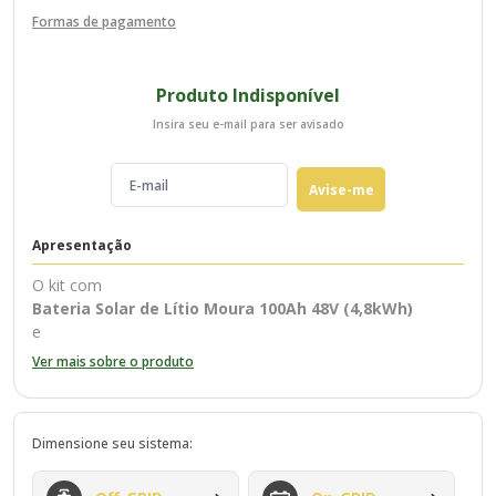
Formas de pagamento
Produto Indisponível
Insira seu e-mail para ser avisado
Avise-me
Apresentação
O kit com
Bateria Solar de Lítio Moura 100Ah 48V (4,8kWh)
e
2 Painéis Solares Monocristalinos 550W
Ver mais sobre o produto
é uma solução eficiente para sistemas
Off-Grid
e aplicações de backup, oferecendo geração elevada e
Dimensione seu sistema:
armazenamento confiável. Ideal para residências em áreas
remotas, sítios, etc.
2 unidades – Painel Solar 550W Monocristalino