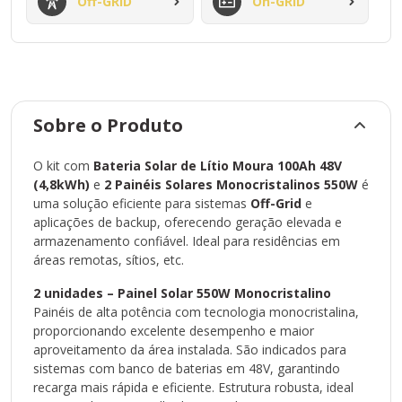
Off-GRID
On-GRID
Painéis de alta potência com tecnologia monocristalina,
proporcionando excelente desempenho e maior
aproveitamento da área instalada. São indicados para
sistemas com banco de baterias em 48V, garantindo
recarga mais rápida e eficiente. Estrutura robusta, ideal para
Sobre o Produto
instalação em telhados ou solo.
1 unidade – Bateria Solar de Lítio 100Ah 4,8kWh 48V
O kit com
Bateria Solar de Lítio Moura 100Ah 48V
Moura – 48MLS100
(4,8kWh)
e
2 Painéis Solares Monocristalinos 550W
é
uma solução eficiente para sistemas
Off-Grid
e
Bateria de lítio com alta densidade energética e longa vida
aplicações de backup, oferecendo geração elevada e
útil. Conta com sistema interno de gerenciamento (BMS),
armazenamento confiável. Ideal para residências em
oferecendo proteção contra sobrecarga, descarga
áreas remotas, sítios, etc.
profunda, curto-circuito e variações elétricas.
Perfeita para armazenamento em sistemas 48V,
2 unidades – Painel Solar 550W Monocristalino
fornecendo energia estável durante a noite ou em períodos
Painéis de alta potência com tecnologia monocristalina,
sem geração solar.
proporcionando excelente desempenho e maior
Usos mais comuns
aproveitamento da área instalada. São indicados para
Sistemas Off-Grid em sítios, chácaras e áreas rurais.
sistemas com banco de baterias em 48V, garantindo
Backup de energia para iluminação, internet, câmeras e
recarga mais rápida e eficiente. Estrutura robusta, ideal
equipamentos essenciais.