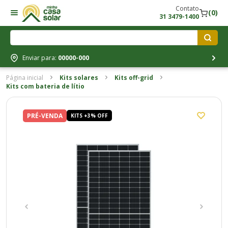
Contato
(0)
31 3479-1400
Enviar para:
00000-000
Página inicial
Kits solares
Kits off-grid
Kits com bateria de lítio
PRÉ-VENDA
PRÉ-
KITS +3% OFF