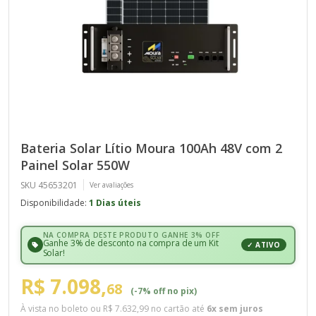
Bateria Solar Lítio Moura 100Ah 48V com 2
Painel Solar 550W
SKU 45653201
Ver avaliações
Disponibilidade:
1 Dias úteis
NA COMPRA DESTE PRODUTO GANHE 3% OFF
Ganhe 3% de desconto na compra de um Kit
✓ ATIVO
Solar!
R$ 7.098,
68
(-7% off no pix)
À vista no boleto ou
R$ 7.632,99
no cartão até
6x sem juros