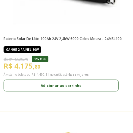
Bateria Solar De Lítio 100Ah 24V 2,4kW 6000 Ciclos Moura - 24MSL100
KI
GANHE 2 PAINEL 80W
de R$ 4.639,78
3% OFF
R$ 4.175,
R
80
À vista no boleto ou
R$ 4.490,11
no cartão até
6x sem juros
À 
Adicionar ao carrinho