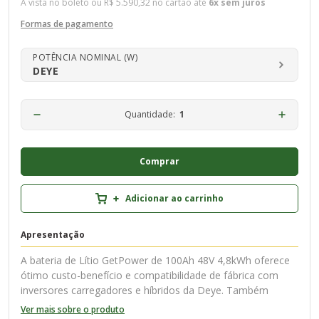
À vista no boleto ou
R$ 5.590,32
no cartão até
6x sem juros
Formas de pagamento
POTÊNCIA NOMINAL (W)
DEYE
Quantidade:
Comprar
Adicionar ao carrinho
Apresentação
A bateria de Lítio GetPower de 100Ah 48V 4,8kWh oferece
ótimo custo-benefício e compatibilidade de fábrica com
inversores carregadores e híbridos da Deye. Também
permite ampliação para a maioria das marcas utilizadas no
Ver mais sobre o produto