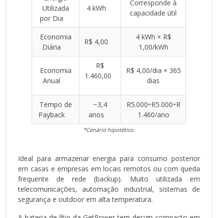
Corresponde à
Utilizada
4 kWh
capacidade útil
por Dia
Economia
4 kWh × R$
R$ 4,00
Diária
1,00/kWh
R$
Economia
R$ 4,00/dia × 365
1.460,00
Anual
dias
Tempo de
~3,4
R5.000÷R5.000÷R
Payback
anos
1.460/ano
*Cenário hipotético.
Ideal para armazenar energia para consumo posterior
em casas e empresas em locais remotos ou com queda
frequente de rede (backup). Muito utilizada em
telecomunicações, automação industrial, sistemas de
segurança e outdoor em alta temperatura.
A bateria de lítio da GetPower tem design compacto em