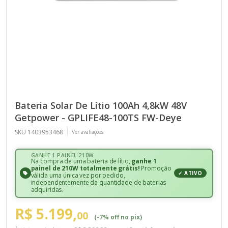
Bateria Solar De Lítio 100Ah 4,8kW 48V
Getpower - GPLIFE48-100TS FW-Deye
SKU 1403953468
Ver avaliações
GANHE 1 PAINEL 210W
Na compra de uma bateria de lítio,
ganhe 1
painel de 210W totalmente grátis!
Promoção
✓ ATIVO
válida uma única vez por pedido,
independentemente da quantidade de baterias
adquiridas.
R$ 5.199,
00
(-7% off no pix)