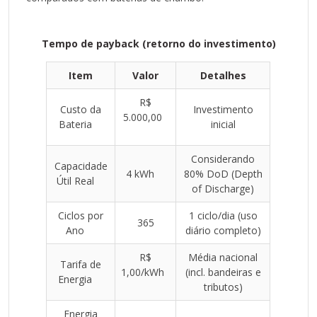
A linha Getpower é resultado de pesquisa e
desenvolvimento contínuo, se distingue por sua
robustez, qualidade e desempenho superior.
Tempo de payback (retorno do investimento)
Item
Valor
Detalhes
R$
Custo da
Investimento
5.000,00
Bateria
inicial
Considerando
Capacidade
4 kWh
80% DoD (Depth
Útil Real
of Discharge)
Ciclos por
1 ciclo/dia (uso
365
Ano
diário completo)
R$
Média nacional
Tarifa de
1,00/kWh
(incl. bandeiras e
Energia
tributos)
Energia