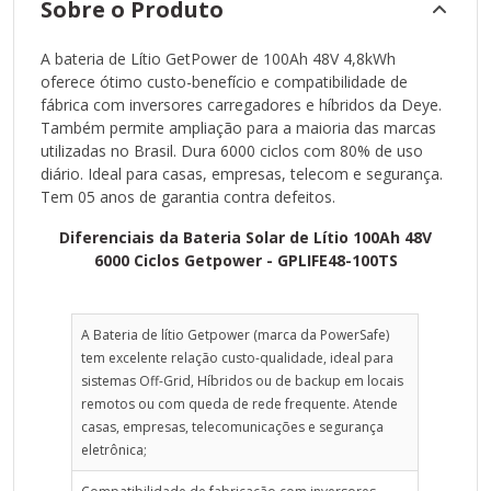
Sobre o Produto
Capacidade Útil Real
4 kWh
A bateria de Lítio GetPower de 100Ah 48V 4,8kWh
Considerando 80% DoD (Depth of Discharge)
oferece ótimo custo-benefício e compatibilidade de
fábrica com inversores carregadores e híbridos da Deye.
Ciclos por Ano
Também permite ampliação para a maioria das marcas
365
utilizadas no Brasil. Dura 6000 ciclos com 80% de uso
1 ciclo/dia (uso diário completo)
diário. Ideal para casas, empresas, telecom e segurança.
Tem 05 anos de garantia contra defeitos.
Tarifa de Energia
R$ 1,00/kWh
Diferenciais da Bateria Solar de Lítio 100Ah 48V
Média nacional (incl. bandeiras e tributos)
6000 Ciclos Getpower - GPLIFE48-100TS
Energia Utilizada por Dia
4 kWh
A Bateria de lítio Getpower (marca da PowerSafe)
Corresponde à capacidade útil
tem excelente relação custo-qualidade, ideal para
Economia Diária
sistemas Off-Grid, Híbridos ou de backup em locais
remotos ou com queda de rede frequente. Atende
R$ 4,00
casas, empresas, telecomunicações e segurança
4 kWh × R$ 1,00/kWh
eletrônica;
Economia Anual