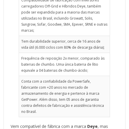
Compatibilidade de fabricação com inversores
R$ 1.460,00
carregadores Off-Grid e Híbridos Deye, também
R$ 4,00/dia × 365 dias
pode ser expandida para a maioria das marcas
Tempo de Payback
utilizadas no Brasil, incluindo Growatt, Solis,
~3,4 anos
Sungrow, Sofar, Goodwe, SMA, Epever, SRNE e outras
marcas;
R5.000÷R5.000÷R 1.460/ano
*Cenário hipotético.
Tem durabilidade superior, cerca de 16 anos de
vida útil (6.000 ciclos com 80% de descarga diária);
Ideal para armazenar energia para consumo posterior em
casas e empresas em locais remotos ou com queda
Frequência de reposição 2x menor, comparado às
frequente de rede (backup). Muito utilizada em
baterias de chumbo. Uma única bateria de lítio
telecomunicações, automação industrial, sistemas de
equivale a 04 baterias de chumbo-ácido;
segurança e outdoor em alta temperatura.
Conta com a confiabilidade da PowerSafe,
A bateria de lítio da GetPower tem design compacto em
fabricante com +20 anos no mercado de
relação aos modelos de chumbo-ácido, promove fácil
armazenamento de energia e pertence à marca
instalação e ocupa menos espaço, também é compatível
GetPower. Além disso, tem 05 anos de garantia
com retificadores e racks de 19”. Além disso, permite a
contra defeitos de fabricação e assistência técnica
conexão de até 16 unidades em paralelo. Essa configuração
no Brasil.
é suportada pelo sistema de gerenciamento de bateria
(BMS) integrado, que oferece comunicação via interfaces
CAN e RS485.
Vem compatível de fábrica com a marca
Deye
, mas