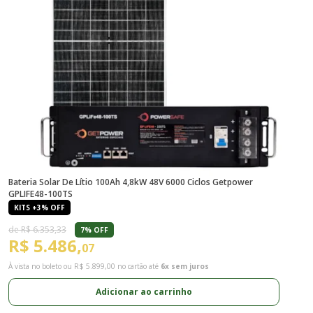
Bateria Solar De Lítio 100Ah 4,8kW 48V 6000 Ciclos Getpower
B
GPLIFE48-100TS
F
KITS +3% OFF
de R$ 6.353,33
7% OFF
R$ 5.486,
R
07
À vista no boleto ou
R$ 5.899,00
no cartão até
6x sem juros
À 
Adicionar ao carrinho