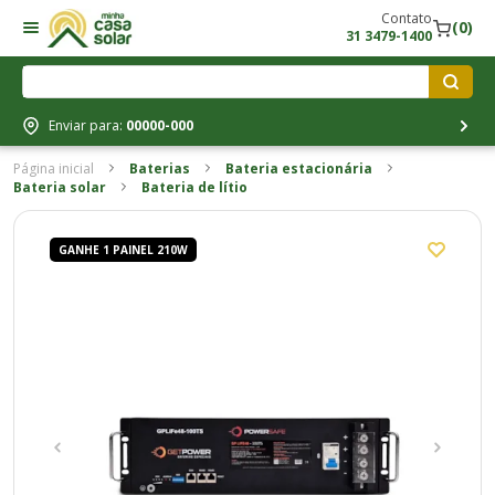
Contato
(0)
31 3479-1400
Enviar para:
00000-000
Página inicial
Baterias
Bateria estacionária
Bateria solar
Bateria de lítio
GANHE 1 PAINEL 210W
GANHE 