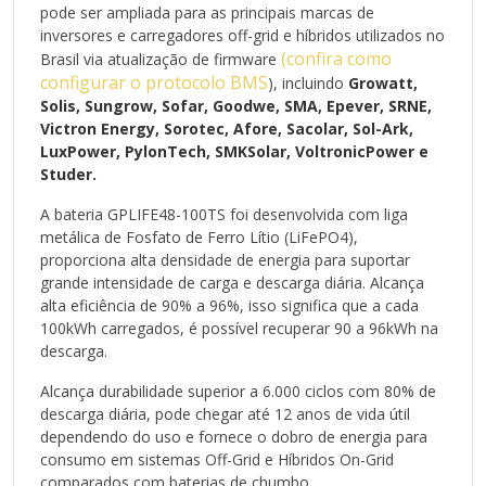
O sistema BMS integrado assegura segurança e controle
pode ser ampliada para as principais marcas de
completo, com monitoramento contínuo e proteção contra
inversores e carregadores off-grid e híbridos utilizados no
sobretensão, subtensão, sobrecorrente, curto-circuito e
(confira como
Brasil via atualização de firmware
temperaturas extremas.
configurar o protocolo BMS
), incluindo
Growatt,
Já em sistemas Off-Grid, as vantagens da bateria GPLIFE48-
Solis, Sungrow, Sofar, Goodwe, SMA, Epever, SRNE,
100TS são as taxas de manutenção próxima a zero e a
Victron Energy, Sorotec, Afore, Sacolar, Sol-Ark,
reposição ser 2 vezes menor, comparado aos modelos
LuxPower, PylonTech, SMKSolar, VoltronicPower e
convencionais (uma única bateria de lítio pode substituir até
Studer.
04 baterias de chumbo-ácido). Desse modo, há uma
economia em novas aquisições e nos elevados custos de
A bateria GPLIFE48-100TS foi desenvolvida com liga
transporte, em casos onde o sistema está instalado em
metálica de Fosfato de Ferro Lítio (LiFePO4),
regiões muito distantes.
proporciona alta densidade de energia para suportar
Para sistemas híbridos, existe a alternativa de armazenar a
grande intensidade de carga e descarga diária. Alcança
energia produzida em períodos fora de ponta (tarifa mais
alta eficiência de 90% a 96%, isso significa que a cada
barata) para utilizar posteriormente em horário de ponta
100kWh carregados, é possível recuperar 90 a 96kWh na
(tarifa mais cara), contribuindo com economia na conta de
descarga.
luz.
Sobre a marca
Alcança durabilidade superior a 6.000 ciclos com 80% de
descarga diária, pode chegar até 12 anos de vida útil
A Getpower, reconhecida como a marca oficial de
dependendo do uso e fornece o dobro de energia para
baterias especiais da Powersafe, líder em soluções
consumo em sistemas Off-Grid e Híbridos On-Grid
energéticas com mais de duas décadas de mercado.
comparados com baterias de chumbo.