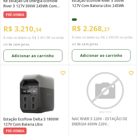
Estação Ecoflow River 3 300W
Kit Estação De Energia Ecoflow
127V Com Bateria Lítio 245Wh
River 3 127V 300W 245Wh Com
Painel 45W
PRÉ-VENDA
R$ 2.268,
R$ 3.210,
27
34
À vista no boleto ou
R$ 2.439,00
no cartão
À vista no boleto ou
R$ 3.451,98
no cartão
até
6x sem juros
até
6x sem juros
Adicionar ao carrinho
Adicionar ao carrinho
NAC RIVER 3 220V - ESTAÇÃO DE
Estação Ecoflow Delta 3 1800W
ENERGIA 600W 220V
127V Com Bateria Lítio
MONOFASICO BAT 286W
PRÉ-VENDA
ECOFLOW