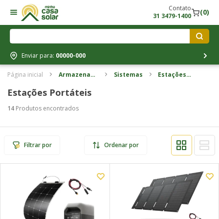
Contato
(0)
31 3479-1400
Enviar para:
00000-000
Página inicial
Armazenamento
Sistemas
Estações
de energia
portáteis
Estações Portáteis
14
Produtos encontrados
Filtrar por
Ordenar por