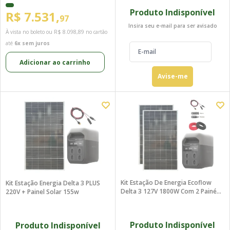
Produto Indisponível
R$ 7.531,
97
Insira seu e-mail para ser avisado
À vista no boleto ou
R$ 8.098,89
no cartão
até
6x sem juros
Adicionar ao carrinho
Avise-me
Kit Estação De Energia Ecoflow
Kit Estação Energia Delta 3 PLUS
Delta 3 127V 1800W Com 2 Painéis
220V + Painel Solar 155w
160W
Produto Indisponível
Produto Indisponível